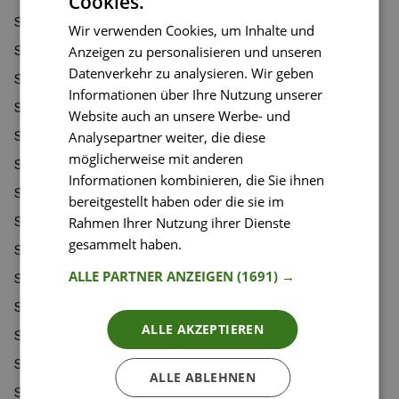
Cookies.
Spargelpasta mit Zitronen-Walnuss-Crème fraîche
Wir verwenden Cookies, um Inhalte und
Spargelrisotto mit Speck
Anzeigen zu personalisieren und unseren
Datenverkehr zu analysieren. Wir geben
Spekulatiusgranola
Informationen über Ihre Nutzung unserer
Spelt (Dinkel) Sourdough Bread
Website auch an unsere Werbe- und
Spicy Pak Choi Mie Noodles
Analysepartner weiter, die diese
möglicherweise mit anderen
Spicy sambal tofu bowl
Informationen kombinieren, die Sie ihnen
Spinat-Polenta-Pesto-Happen
bereitgestellt haben oder die sie im
Spinat-Ricotta Lasagne mit Austernpilzen
Rahmen Ihrer Nutzung ihrer Dienste
gesammelt haben.
Weitere Informationen
Spinatsalat mit Kichererbsen und Sesam
ALLE PARTNER ANZEIGEN
(1691) →
Spinatsuppe mit Garnelen
Steak Sandwich mit Blitz-Dijonnaise
ALLE AKZEPTIEREN
Steak mit Chimichurri
Steak-frites Salat
ALLE ABLEHNEN
Steaksandwich im Focaccia Brötle