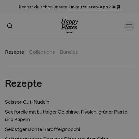
Kennst du schon unsere
Einkaufslisten-App? 🔥🛒
Suchen
Men
Startseite
Rezepte
Collections
Bundles
Rezepte
Scissor-Cut-Nudeln
Seeforelle mit buttriger Goldhirse, Fisolen, grüner Paste
und Kapern
Selbstgemachte Karoffelgnocchi