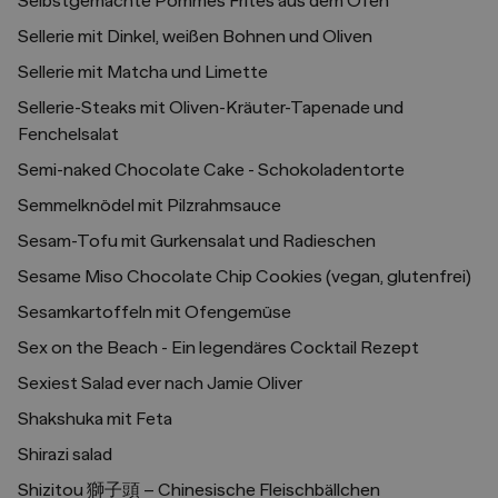
Selbstgemachte Pommes Frites aus dem Ofen
Sellerie mit Dinkel, weißen Bohnen und Oliven
Sellerie mit Matcha und Limette
Sellerie-Steaks mit Oliven-Kräuter-Tapenade und
Fenchelsalat
Semi-naked Chocolate Cake - Schokoladentorte
Semmelknödel mit Pilzrahmsauce
Sesam-Tofu mit Gurkensalat und Radieschen
Sesame Miso Chocolate Chip Cookies (vegan, glutenfrei)
Sesamkartoffeln mit Ofengemüse
Sex on the Beach - Ein legendäres Cocktail Rezept
Sexiest Salad ever nach Jamie Oliver
Shakshuka mit Feta
Shirazi salad
Shizitou 獅子頭 – Chinesische Fleischbällchen