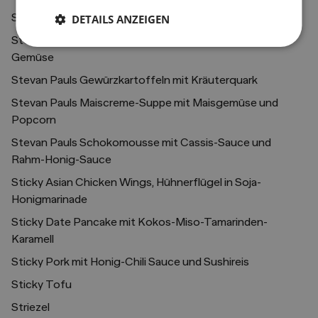
Steirisches Kürbiskernbrot
DETAILS ANZEIGEN
Stevan Pauls Brathühnchen mit Zuckererbsen-Mais-
Gemüse
Stevan Pauls Gewürzkartoffeln mit Kräuterquark
Stevan Pauls Maiscreme-Suppe mit Maisgemüse und
Popcorn
Stevan Pauls Schokomousse mit Cassis-Sauce und
Rahm-Honig-Sauce
Sticky Asian Chicken Wings, Hühnerflügel in Soja-
Honigmarinade
Sticky Date Pancake mit Kokos-Miso-Tamarinden-
Karamell
Sticky Pork mit Honig-Chili Sauce und Sushireis
Sticky Tofu
Striezel