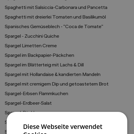
Spaghetti mit Salsiccia-Carbonara und Pancetta
Spaghetti mit dreierlei Tomaten und Basilikumöl
Spanisches Gemüseblech - "Coca de Tomate"
Spargel - Zucchini Quiche
Spargel Limetten Creme
Spargel im Backpapier-Päckchen
Spargel im Blätterteig mit Lachs & Dill
Spargel mit Hollandaise & kandierten Mandeln
Spargel mit cremigem Dip und getoastetem Brot
Spargel-Erbsen Flammkuchen
Spargel-Erdbeer-Salat
Spargel-Päckle
Spargelcremesuppe mit knusprigen Schinkenspeck
Diese Webseite verwendet
Spargelpasta mit Walnüssen und Thymian