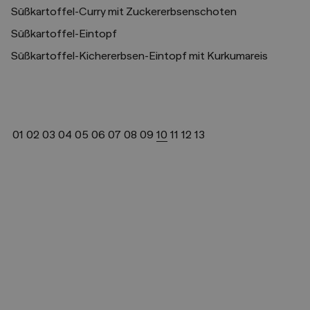
Süßkartoffel-Curry mit Zuckererbsenschoten
Süßkartoffel-Eintopf
Süßkartoffel-Kichererbsen-Eintopf mit Kurkumareis
01
02
03
04
05
06
07
08
09
10
11
12
13