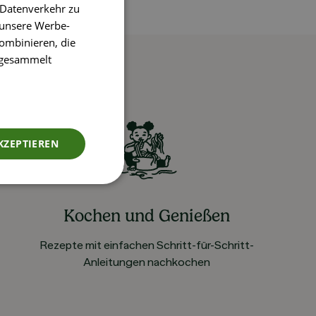
 Datenverkehr zu
 unsere Werbe-
ombinieren, die
e gesammelt
KZEPTIEREN
Kochen und Genießen
Rezepte mit einfachen Schritt-für-Schritt-
Anleitungen nachkochen