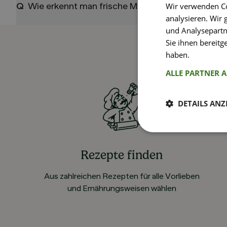
Q
Wie erkennt man frische Muscheln?
Wir verwenden Co
analysieren. Wir
und Analysepartn
Sie ihnen bereitg
haben.
Weitere I
ALLE PARTNER 
DETAILS ANZ
Rezepte finden
Aus zahlreichen Rezepten für alle Vorlieben
und Ernährungsweisen wählen