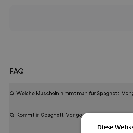
FAQ
Q
Welche Muscheln nimmt man für Spaghetti Von
Q
Kommt in Spaghetti Vongole Tomate?
Diese Webse