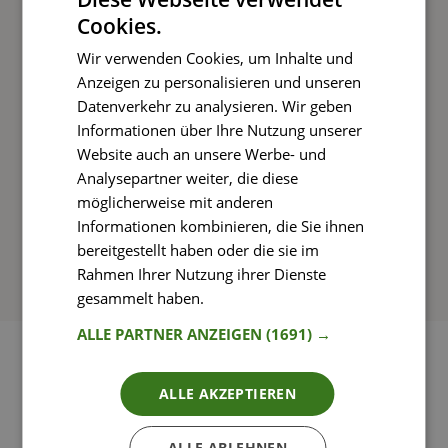
Cookies.
Kochen und Genießen
Wir verwenden Cookies, um Inhalte und
Rezepte mit einfachen Schritt-für-Schritt-
Anzeigen zu personalisieren und unseren
Anleitungen nachkochen
Datenverkehr zu analysieren. Wir geben
Informationen über Ihre Nutzung unserer
Website auch an unsere Werbe- und
Analysepartner weiter, die diese
So funktioniert’s
möglicherweise mit anderen
Informationen kombinieren, die Sie ihnen
bereitgestellt haben oder die sie im
Rahmen Ihrer Nutzung ihrer Dienste
gesammelt haben.
Weitere Informationen
ALLE PARTNER ANZEIGEN
(1691) →
ALLE AKZEPTIEREN
ALLE ABLEHNEN