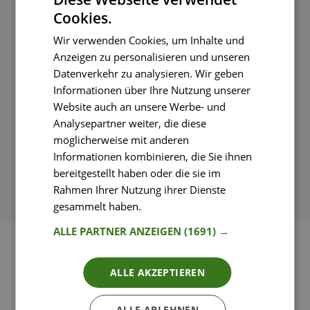
Cookies.
Kochen und Genießen
Wir verwenden Cookies, um Inhalte und
Rezepte mit einfachen Schritt-für-Schritt-
Anzeigen zu personalisieren und unseren
Anleitungen nachkochen
Datenverkehr zu analysieren. Wir geben
Informationen über Ihre Nutzung unserer
Website auch an unsere Werbe- und
Analysepartner weiter, die diese
So funktioniert’s
möglicherweise mit anderen
Informationen kombinieren, die Sie ihnen
bereitgestellt haben oder die sie im
Rahmen Ihrer Nutzung ihrer Dienste
gesammelt haben.
Weitere Informationen
ALLE PARTNER ANZEIGEN
(1691) →
ALLE AKZEPTIEREN
ALLE ABLEHNEN