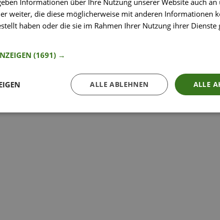
 geben Informationen über Ihre Nutzung unserer Website auch an
So funktioniert’s
er weiter, die diese möglicherweise mit anderen Informationen k
estellt haben oder die sie im Rahmen Ihrer Nutzung ihrer Dienst
nformationen
ANZEIGEN
(1691) →
EIGEN
ALLE ABLEHNEN
ALLE A