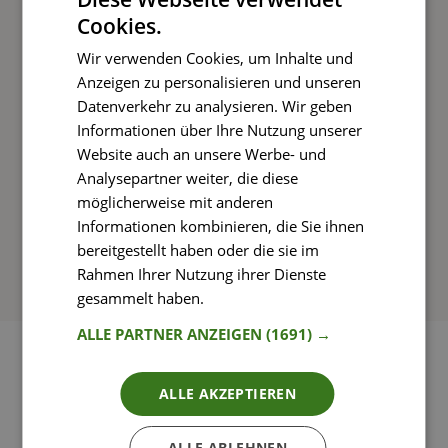
Cookies.
Kochen und Genießen
Wir verwenden Cookies, um Inhalte und
Rezepte mit einfachen Schritt-für-Schritt-
Anzeigen zu personalisieren und unseren
Anleitungen nachkochen
Datenverkehr zu analysieren. Wir geben
Informationen über Ihre Nutzung unserer
Website auch an unsere Werbe- und
Analysepartner weiter, die diese
So funktioniert’s
möglicherweise mit anderen
Informationen kombinieren, die Sie ihnen
bereitgestellt haben oder die sie im
Rahmen Ihrer Nutzung ihrer Dienste
gesammelt haben.
Weitere Informationen
ALLE PARTNER ANZEIGEN
(1691) →
ALLE AKZEPTIEREN
ALLE ABLEHNEN