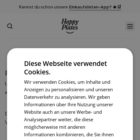
Kennst du schon unsere
Einkaufslisten-App? 🔥🛒
Suchen
Men
Startseite
Diese Webseite verwendet
Cookies.
Presse
Wir verwenden Cookies, um Inhalte und
Unser Presseteam ist unter
presse@happyplates.com
Anzeigen zu personalisieren und unseren
erreichbar.
Datenverkehr zu analysieren. Wir geben
Informationen über Ihre Nutzung unserer
Website auch an unsere Werbe- und
Das Happy Plates Logo, Factsheet sowie Bild- und
Analysepartner weiter, die diese
Videomaterial findest du
hier zum Download
.
möglicherweise mit anderen
Informationen kombinieren, die Sie ihnen