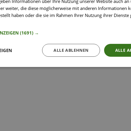
 geben Informationen über Ihre Nutzung unserer Website auch an
So funktioniert’s
er weiter, die diese möglicherweise mit anderen Informationen k
estellt haben oder die sie im Rahmen Ihrer Nutzung ihrer Dienst
nformationen
ANZEIGEN
(1691) →
EIGEN
ALLE ABLEHNEN
ALLE A