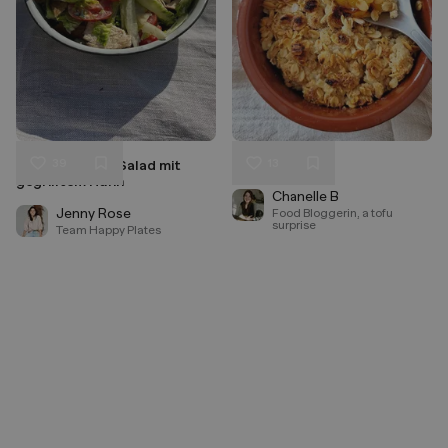
39
13
Classic Caesar Salad mit
Nectarine crisp
Liken
Liken
gegrilltem Huhn
Speichern
Speichern
Chanelle B
Jenny Rose
Food Bloggerin, a tofu
surprise
Team Happy Plates