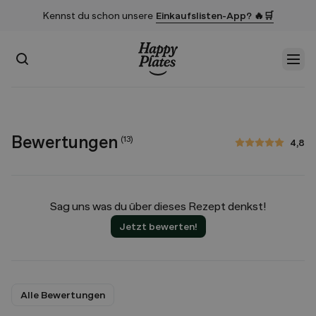
Kennst du schon unsere
Einkaufslisten-App? 🔥🛒
Suchen
Men
Startseite
Bewertungen
(
13
)
4,8
4,8 von 5 Sternen
Sag uns was du über dieses Rezept denkst!
Jetzt bewerten!
Alle Bewertungen