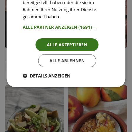
bereitgestellt haben oder die sie im
Rahmen Ihrer Nutzung ihrer Dienste
gesammelt haben.
Weitere Informationen
ALLE PARTNER ANZEIGEN
(1691) →
ALLE AKZEPTIEREN
33
19
Brownies
Saftige Brownies, low sugar
Liken
Liken
ALLE ABLEHNEN
Speichern
Speichern
Carina Geppert
Happy Plates
Food Bloggerin, Clean
Redaktionsteam
Eating Carry
DETAILS ANZEIGEN