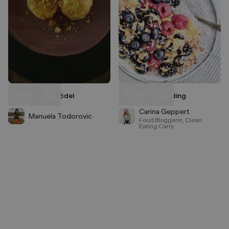
13
68
Zwetschgenknödel
Chiasamen Pudding
Liken
Liken
Speichern
Speichern
Carina Geppert
Manuela Todorovic
Food Bloggerin, Clean
Eating Carry