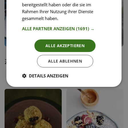
bereitgestellt haben oder die sie im
Rahmen Ihrer Nutzung ihrer Dienste
gesammelt haben.
Weitere Informationen
ALLE PARTNER ANZEIGEN
(1691) →
ALLE AKZEPTIEREN
29
49
Linsensalat mit Rucola,
Steak Sandwich mit Blitz-
Liken
Liken
gerösteten Walnüssen und
Dijonnaise
Speichern
Speichern
ALLE ABLEHNEN
Zitrusdressing
Jenny Rose
Happy Plates
Team Happy Plates
DETAILS ANZEIGEN
Redaktionsteam