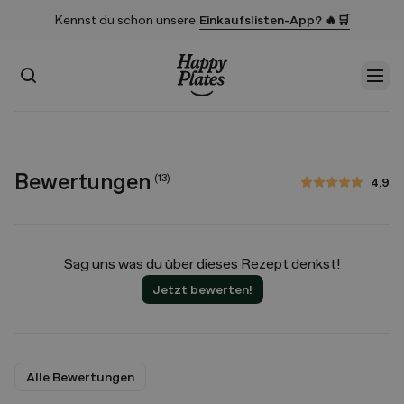
Kennst du schon unsere
Einkaufslisten-App? 🔥🛒
Suchen
Men
Startseite
Bewertungen
(
13
)
4,9
4,9 von 5 Sternen
Sag uns was du über dieses Rezept denkst!
Jetzt bewerten!
Alle Bewertungen