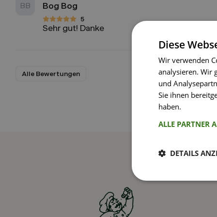
Bog Bog
BB
5
5 von 5 Sternen
Sehr gut! Danke
Diese Webse
Wir verwenden Co
analysieren. Wir
Alle Bewertungen
und Analysepartn
Sie ihnen bereitg
haben.
Weitere I
ALLE PARTNER 
DETAILS ANZ