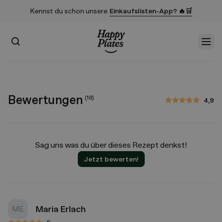
Kennst du schon unsere
Einkaufslisten-App? 🔥🛒
Suchen
Men
Startseite
Bewertungen
(
18
)
4,9
4,9 von 5 Sternen
Sag uns was du über dieses Rezept denkst!
Jetzt bewerten!
Maria Erlach
ME