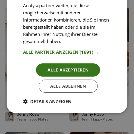
Analysepartner weiter, die diese
möglicherweise mit anderen
Informationen kombinieren, die Sie ihnen
bereitgestellt haben oder die sie im
Rahmen Ihrer Nutzung ihrer Dienste
gesammelt haben.
Weitere Informationen
ALLE PARTNER ANZEIGEN
(1691) →
ALLE AKZEPTIEREN
ALLE ABLEHNEN
DETAILS ANZEIGEN
68
64
Klassisches Tiramisu
Tortelloni Tomatensuppe
Liken
Liken
Speichern
Speichern
Jenny Rose
Jenny Rose
Team Happy Plates
Team Happy Plates