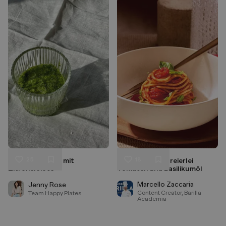
25
18
Basilkum-Pesto mit
Spaghetti mit dreierlei
Liken
Liken
Zitronennote
Tomaten und Basilikumöl
Speichern
Speichern
Marcello Zaccaria
Jenny Rose
Content Creator, Barilla
Team Happy Plates
Academia