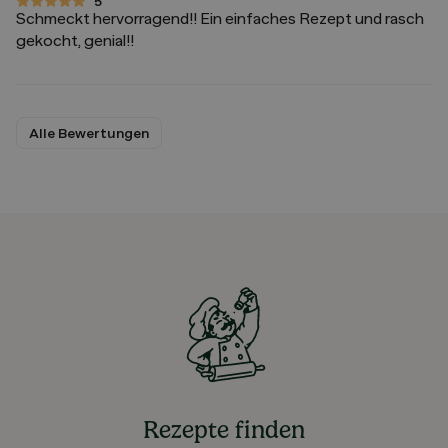
5
5 von 5 Sternen
Schmeckt hervorragend!! Ein einfaches Rezept und rasch
gekocht, genial!!
Alle Bewertungen
Rezepte finden