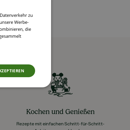
 Datenverkehr zu
 unsere Werbe-
ombinieren, die
e gesammelt
KZEPTIEREN
Kochen und Genießen
Rezepte mit einfachen Schritt-für-Schritt-