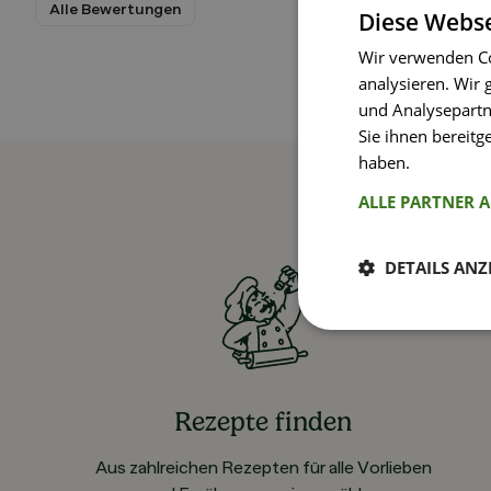
Alle Bewertungen
Diese Webse
Wir verwenden Co
analysieren. Wir
und Analysepartn
Sie ihnen bereitg
haben.
Weitere I
ALLE PARTNER 
DETAILS ANZ
Rezepte finden
Aus zahlreichen Rezepten für alle Vorlieben