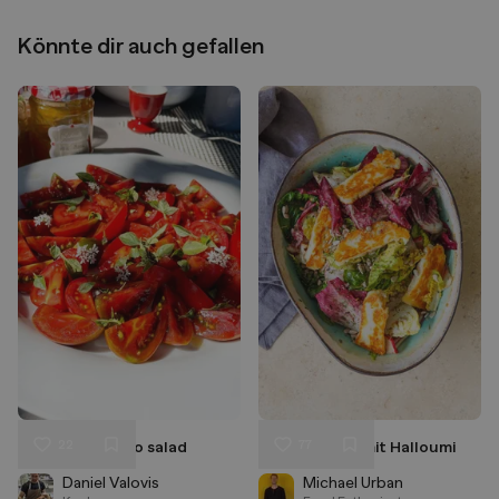
Könnte dir auch gefallen
22
77
Summer Tomato salad
Sommersalat mit Halloumi
Liken
Liken
Speichern
Speichern
Daniel Valovis
Michael Urban