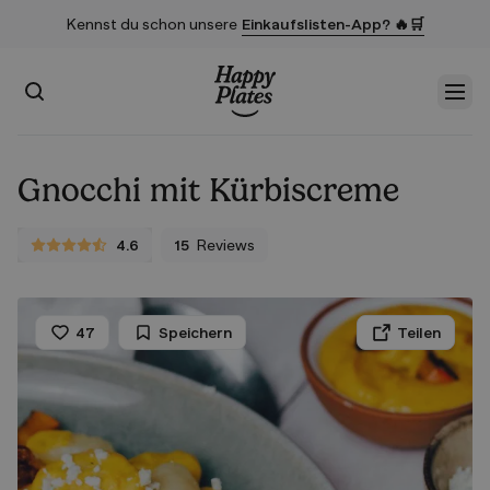
Kennst du schon unsere
Einkaufslisten-App? 🔥🛒
Suchen
Men
Startseite
Gnocchi mit Kürbiscreme
4.6
15
Reviews
4.6 von 5 Sternen
47
Speichern
Teilen
Liken