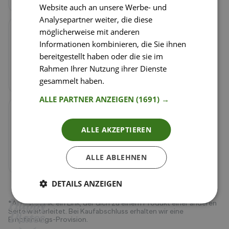
Website auch an unsere Werbe- und
Analysepartner weiter, die diese
möglicherweise mit anderen
Schritt
3
/
4
Informationen kombinieren, die Sie ihnen
Gnocchi laut Packungsangabe kochen und am
bereitgestellt haben oder die sie im
Ende der Kochzeit etwas vom Gnocchiwasser in
den Topf mit der Kürbiscreme geben und kurz
Rahmen Ihrer Nutzung ihrer Dienste
umrühren.
gesammelt haben.
Weitere Informationen
ALLE PARTNER ANZEIGEN
(1691) →
Schritt
4
/
4
Die Gnocchi abseihen und in den Topf zur
ALLE AKZEPTIEREN
Kürbiscreme geben. Alles miteinander
vermischen und den zerbröselten Feta darüber
ALLE ABLEHNEN
streuen.
DETAILS ANZEIGEN
*Affiliate Link: ein Link, der dich zu einem Produkt einer anderen
Seite weiterleitet. Bei Kaufabschluss erhalten wir eine
Empfehlungs-Provision.