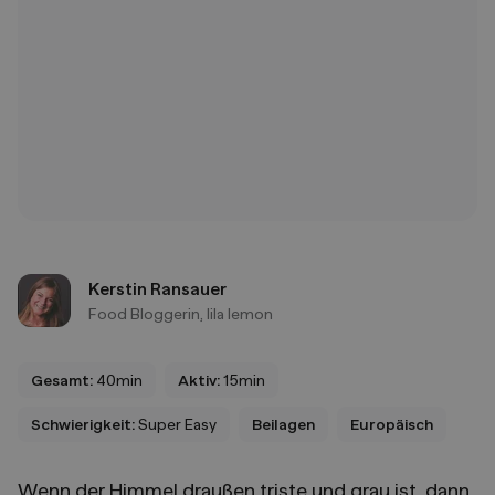
Kerstin Ransauer
Food Bloggerin, lila lemon
Gesamt:
40min
Aktiv:
15min
Schwierigkeit:
Super Easy
Beilagen
Europäisch
Wenn der Himmel draußen triste und grau ist, dann