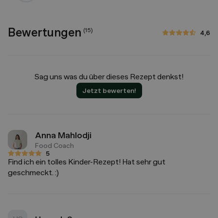
Bewertungen
(
15
)
4,6
4,6 von 5 Sternen
Sag uns was du über dieses Rezept denkst!
Jetzt bewerten!
Anna Mahlodji
Food Coach
5
5 von 5 Sternen
Find ich ein tolles Kinder-Rezept! Hat sehr gut
geschmeckt. :)