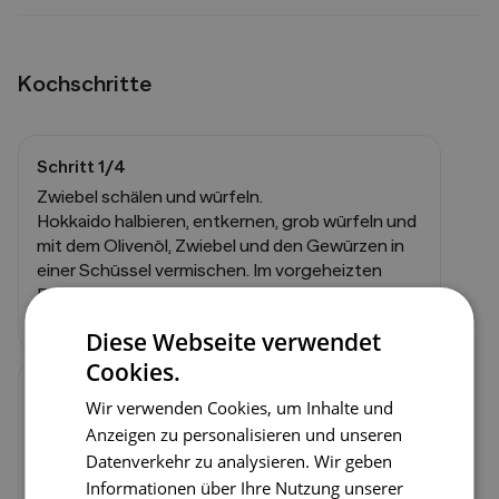
Kochschritte
Schritt
1
/
4
Zwiebel schälen und würfeln.
Hokkaido halbieren, entkernen, grob würfeln und
mit dem Olivenöl, Zwiebel und den Gewürzen in
einer Schüssel vermischen. Im vorgeheizten
Backrohr bei 180 Grad Ober-/Unterhitze
ungefähr 20-25 Minuten braten.
Diese Webseite verwendet
Cookies.
Schritt
2
/
4
Wir verwenden Cookies, um Inhalte und
Vom Blech alles in einen Topf geben und mit
Anzeigen zu personalisieren und unseren
dem Obers bzw. der Kochcreme leicht köcheln
Datenverkehr zu analysieren. Wir geben
lassen.
Informationen über Ihre Nutzung unserer
Mit einem Pürierstab alles fein mixen.