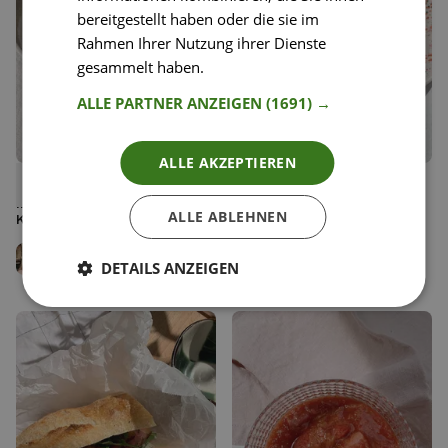
bereitgestellt haben oder die sie im
Rahmen Ihrer Nutzung ihrer Dienste
gesammelt haben.
Weitere Informationen
ALLE PARTNER ANZEIGEN
(1691) →
ALLE AKZEPTIEREN
21
74
Schoko Polenta mit Apfel
Tomaten Pfirsich Salat mit
Liken
Liken
Ingwer Mus und
gegrilltem Halloumi
Speichern
Speichern
ALLE ABLEHNEN
Kokosjoghurt
Jenny Rose
Antje Seebach
Team Happy Plates
DETAILS ANZEIGEN
Team Happy Plates