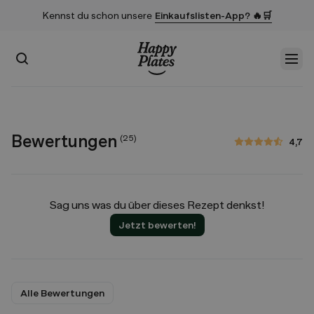
Kennst du schon unsere
Einkaufslisten-App? 🔥🛒
Suchen
Men
Startseite
Bewertungen
(
25
)
4,7
4,7 von 5 Sternen
Sag uns was du über dieses Rezept denkst!
Jetzt bewerten!
Alle Bewertungen