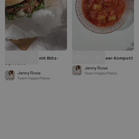
49
25
Steak Sandwich mit Blitz-
Rhabarber-Erdbeer-Kompott
Liken
Liken
Dijonnaise
Speichern
Speichern
Jenny Rose
Jenny Rose
Team Happy Plates
Team Happy Plates