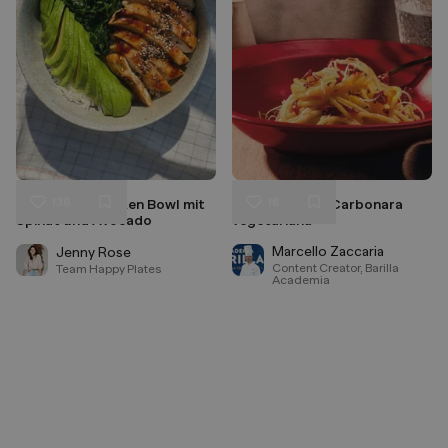
136
18
Sweet Soy Chicken Bowl mit
Spaghetti alla Carbonara
Liken
Liken
Spinat und Avocado
vegetariana
Speichern
Speichern
Marcello Zaccaria
Jenny Rose
Content Creator, Barilla
Team Happy Plates
Academia