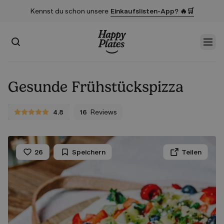
Kennst du schon unsere
Einkaufslisten-App? 🔥🛒
Suchen
Men
Startseite
Gesunde Frühstückspizza
4.8
16
Reviews
4.8 von 5 Sternen
26
Speichern
Teilen
Liken