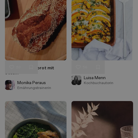
20
56
Dinkel-Vollkornbrot mit
Kürbisgratin
Liken
Liken
Sesam
Speichern
Speichern
Luisa Menn
Monika Peraus
Kochbuchautorin
Ernährungstrainerin