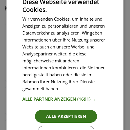
Diese Webseite verwendet
Kochschritte
Cookies.
Wir verwenden Cookies, um Inhalte und
Anzeigen zu personalisieren und unseren
Schritt
1
/
3
Datenverkehr zu analysieren. Wir geben
Die Bananen mit einer Gabel zerdrücken und mit
Informationen über Ihre Nutzung unserer
den Haferflocken verrühren. Die Masse dann mit
Website auch an unsere Werbe- und
dem Löffelrücken in Pizzaform auf ein mit
Analysepartner weiter, die diese
Backpapier belegtes Backblech streichen.
möglicherweise mit anderen
Bei 180 Grad Ober-/Unterhitze 10 Minuten
Informationen kombinieren, die Sie ihnen
backen.
bereitgestellt haben oder die sie im
Rahmen Ihrer Nutzung ihrer Dienste
gesammelt haben.
Weitere Informationen
Schritt
2
/
3
ALLE PARTNER ANZEIGEN
(1691) →
Das Obst waschen. Erdbeeren und Kiwi klein
schneiden
ALLE AKZEPTIEREN
Schritt
3
/
3