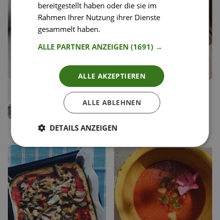
bereitgestellt haben oder die sie im
Rahmen Ihrer Nutzung ihrer Dienste
gesammelt haben.
Weitere Informationen
ALLE PARTNER ANZEIGEN
(1691) →
ALLE AKZEPTIEREN
114
40
Pimientos de Padron
Chicken Paella mit Chorizo
Liken
Liken
und Safran
Speichern
Speichern
ALLE ABLEHNEN
Simon Jacko
Anna Mahlodji
Team Happy Plates
Food Coach
DETAILS ANZEIGEN