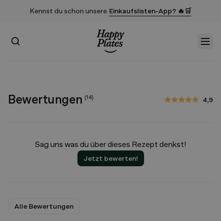
Kennst du schon unsere
Einkaufslisten-App? 🔥🛒
Suchen
Men
Startseite
Bewertungen
(
14
)
4,9
4,9 von 5 Sternen
Sag uns was du über dieses Rezept denkst!
Jetzt bewerten!
Alle Bewertungen