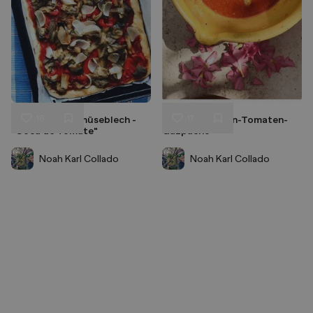
16
17
Spanisches Gemüseblech -
Wassermelonen-Tomaten-
Liken
Liken
"Coca de Tomate"
Gazpacho
Speichern
Speichern
Noah Karl Collado
Noah Karl Collado