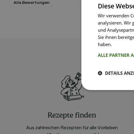
Alle Bewertungen
Diese Webse
Wir verwenden Co
analysieren. Wir
und Analysepartn
Sie ihnen bereitg
haben.
Weitere I
ALLE PARTNER 
DETAILS ANZ
Rezepte finden
Aus zahlreichen Rezepten für alle Vorlieben