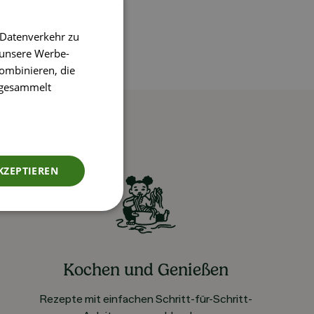
 Datenverkehr zu
 unsere Werbe-
ombinieren, die
e gesammelt
KZEPTIEREN
Kochen und Genießen
Rezepte mit einfachen Schritt-für-Schritt-