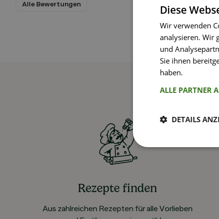
Alle Bewertungen
Diese Webse
Wir verwenden Co
analysieren. Wir
und Analysepartn
Sie ihnen bereitg
haben.
Weitere I
ALLE PARTNER 
DETAILS ANZ
Rezepte finden
Aus zahlreichen Rezepten für alle Vorlieben