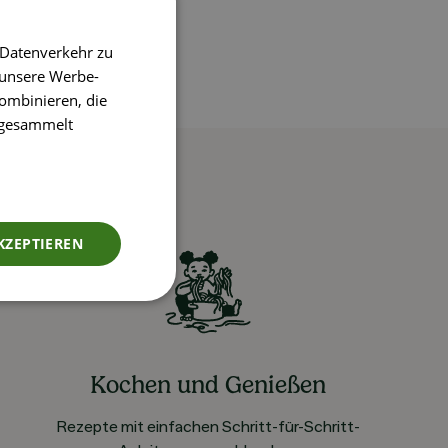
 Datenverkehr zu
 unsere Werbe-
ombinieren, die
e gesammelt
KZEPTIEREN
Kochen und Genießen
Rezepte mit einfachen Schritt-für-Schritt-