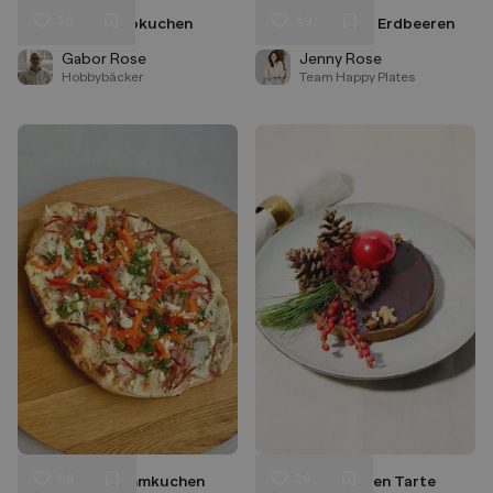
30
49
Molliger Schokokuchen
Mini Galette mit Erdbeeren
Liken
Liken
Speichern
Speichern
Gabor Rose
Jenny Rose
Hobbybäcker
Team Happy Plates
56
29
Knuspriger Flammkuchen
Zimt Schokoladen Tarte
Liken
Liken