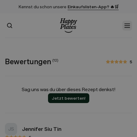
Kennst du schon unsere
Einkaufslisten-App? 🔥🛒
Suchen
Men
Startseite
Bewertungen
(
12
)
5
5 von 5 Sternen
Sag uns was du über dieses Rezept denkst!
Jetzt bewerten!
Jennifer Siu Tin
JS