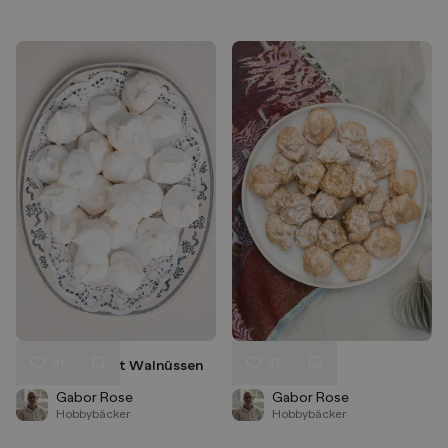
41
37
Windbusserl mit Walnüssen
Kokosbusserl
Liken
Liken
Speichern
Speichern
Gabor Rose
Gabor Rose
Hobbybäcker
Hobbybäcker