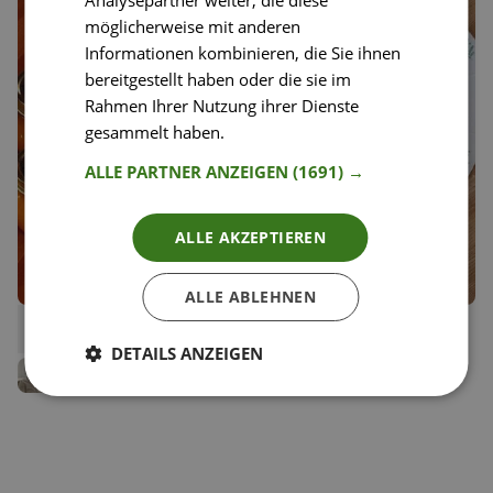
Analysepartner weiter, die diese
möglicherweise mit anderen
Informationen kombinieren, die Sie ihnen
bereitgestellt haben oder die sie im
Rahmen Ihrer Nutzung ihrer Dienste
gesammelt haben.
Weitere Informationen
ALLE PARTNER ANZEIGEN
(1691) →
ALLE AKZEPTIEREN
ALLE ABLEHNEN
23
19
Marillenmarmelade
Kokoskuchen
Liken
Liken
Speichern
DETAILS ANZEIGEN
Speichern
Gabor Rose
Gabor Rose
Hobbybäcker
Hobbybäcker