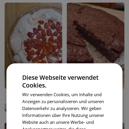
Diese Webseite verwendet
Cookies.
Wir verwenden Cookies, um Inhalte und
26
30
Pavlova
Molliger Schokokuchen
Liken
Liken
Anzeigen zu personalisieren und unseren
Speichern
Speichern
Gabor Rose
Gabor Rose
Datenverkehr zu analysieren. Wir geben
Hobbybäcker
Hobbybäcker
Informationen über Ihre Nutzung unserer
Website auch an unsere Werbe- und