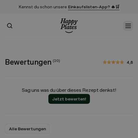
Kennst du schon unsere
Einkaufslisten-App? 🔥🛒
Suchen
Men
Startseite
Bewertungen
(
20
)
4,8
4,8 von 5 Sternen
Sag uns was du über dieses Rezept denkst!
Jetzt bewerten!
Alle Bewertungen