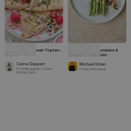
28
140
Crêpes mit Himbeer-Topfen-
Spargel mit Hollandaise &
Liken
Liken
Creme
kandierten Mandeln
Speichern
Speichern
Carina Geppert
Michael Urban
Food Bloggerin, Clean
Food Enthusiast
Eating Carry