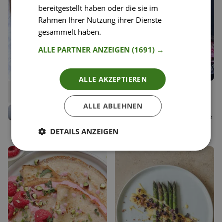
bereitgestellt haben oder die sie im
Rahmen Ihrer Nutzung ihrer Dienste
gesammelt haben.
Weitere Informationen
ALLE PARTNER ANZEIGEN
(1691) →
ALLE AKZEPTIEREN
45
23
Winterlicher Flammkuchen
Quiche Lorraine mit
Liken
Liken
Babyspinat
Speichern
Speichern
ALLE ABLEHNEN
Michaela Titz
Gerit @feinspitzfemme
Kochbuchautorin, littlebee
Food Enthusiast
DETAILS ANZEIGEN