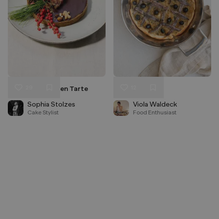
29
12
Zimt Schokoladen Tarte
Pissaladière
Liken
Liken
Speichern
Speichern
Sophia Stolzes
Viola Waldeck
Cake Stylist
Food Enthusiast