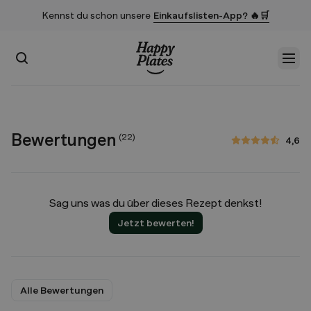
Kennst du schon unsere
Einkaufslisten-App? 🔥🛒
Suchen
Men
Startseite
Bewertungen
(
22
)
4,6
4,6 von 5 Sternen
Sag uns was du über dieses Rezept denkst!
Jetzt bewerten!
Alle Bewertungen