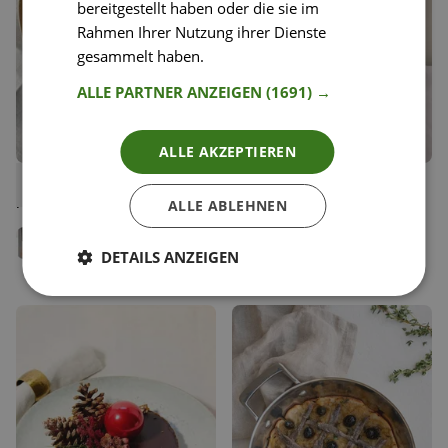
bereitgestellt haben oder die sie im
Rahmen Ihrer Nutzung ihrer Dienste
gesammelt haben.
Weitere Informationen
ALLE PARTNER ANZEIGEN
(1691) →
ALLE AKZEPTIEREN
75
34
Birnen-Galette mit Mohn
Financiers
Liken
Liken
Fangipane
ALLE ABLEHNEN
Speichern
Speichern
Melissa Graf
Laura Neuhofer
Pâtissière
Food Bloggerin,
DETAILS ANZEIGEN
yo__whats_cookin