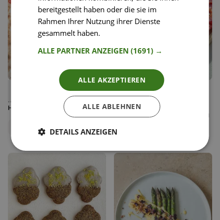
bereitgestellt haben oder die sie im
Rahmen Ihrer Nutzung ihrer Dienste
gesammelt haben.
Weitere Informationen
ALLE PARTNER ANZEIGEN
(1691) →
ALLE AKZEPTIEREN
25
38
Stevan Pauls Schokomousse
Pflaumen Tarte Tatin
Liken
Liken
mit Cassis-Sauce und Rahm-
Speichern
Speichern
ALLE ABLEHNEN
Babs Zobl
Honig-Sauce
Food Bloggerin, Shapes and
Peaches
Happy Plates
DETAILS ANZEIGEN
Redaktionsteam