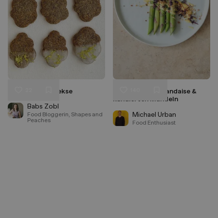
22
140
Mohn-Butter Kekse
Spargel mit Hollandaise &
Liken
Liken
kandierten Mandeln
Speichern
Speichern
Babs Zobl
Michael Urban
Food Bloggerin, Shapes and
Peaches
Food Enthusiast