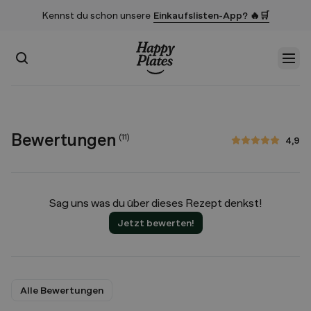
Kennst du schon unsere
Einkaufslisten-App? 🔥🛒
Suchen
Men
Startseite
Bewertungen
(
11
)
4,9
4,9 von 5 Sternen
Sag uns was du über dieses Rezept denkst!
Jetzt bewerten!
Alle Bewertungen