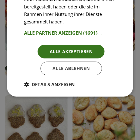
bereitgestellt haben oder die sie im
Rahmen Ihrer Nutzung ihrer Dienste
gesammelt haben.
Weitere Informationen
ALLE PARTNER ANZEIGEN
(1691) →
ALLE AKZEPTIEREN
38
66
Pflaumen Tarte Tatin
Zuckerfreie Crêpes mit
Liken
Liken
Nussbutter & Beeren
Speichern
Speichern
ALLE ABLEHNEN
Babs Zobl
Carina Geppert
Food Bloggerin, Shapes and
Peaches
Food Bloggerin, Clean
Eating Carry
DETAILS ANZEIGEN