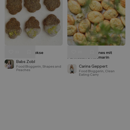
22
28
Mohn-Butter Kekse
Pikante Madeleines mit
Liken
Liken
Parmesan & Rosmarin
Speichern
Speichern
Babs Zobl
Carina Geppert
Food Bloggerin, Shapes and
Peaches
Food Bloggerin, Clean
Eating Carry