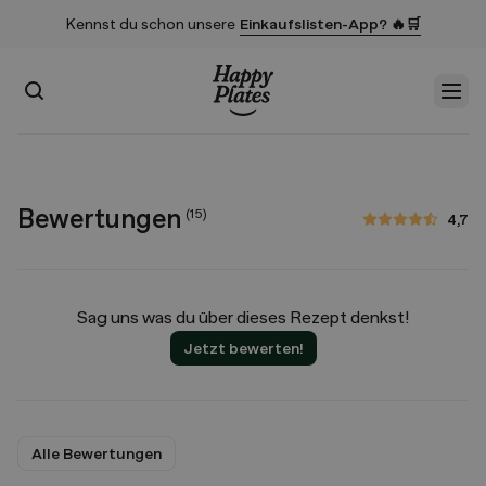
Kennst du schon unsere
Einkaufslisten-App? 🔥🛒
Suchen
Men
Startseite
Bewertungen
(
15
)
4,7
4,7 von 5 Sternen
Sag uns was du über dieses Rezept denkst!
Jetzt bewerten!
Alle Bewertungen