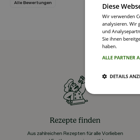
Alle Bewertungen
Diese Webse
Wir verwenden Co
analysieren. Wir
und Analysepartn
Sie ihnen bereitg
haben.
Weitere I
ALLE PARTNER 
DETAILS ANZ
Rezepte finden
Aus zahlreichen Rezepten für alle Vorlieben