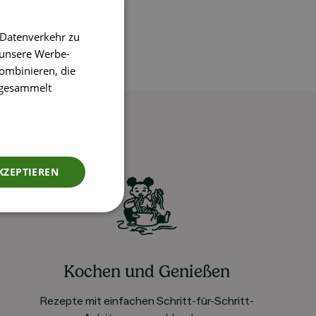
 Datenverkehr zu
 unsere Werbe-
ombinieren, die
e gesammelt
KZEPTIEREN
Kochen und Genießen
Rezepte mit einfachen Schritt-für-Schritt-