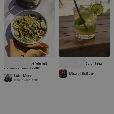
65
62
Geröstete Kartoffeln mit
Dein perfekter Caipirinha
Liken
Liken
Koriander und Sesam
Speichern
Speichern
Mixwell Sullivan
Luisa Menn
Kochbuchautorin