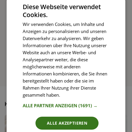
Kochen und Genießen
Diese Webseite verwendet
Cookies.
Rezepte mit einfachen Schritt-für-Schritt-
Anleitungen nachkochen
Wir verwenden Cookies, um Inhalte und
Anzeigen zu personalisieren und unseren
Datenverkehr zu analysieren. Wir geben
Informationen über Ihre Nutzung unserer
So funktioniert’s
Website auch an unsere Werbe- und
Analysepartner weiter, die diese
möglicherweise mit anderen
Informationen kombinieren, die Sie ihnen
bereitgestellt haben oder die sie im
Rahmen Ihrer Nutzung ihrer Dienste
gesammelt haben.
Weitere Informationen
Könnte dir auch gefallen
ALLE PARTNER ANZEIGEN
(1691) →
ALLE AKZEPTIEREN