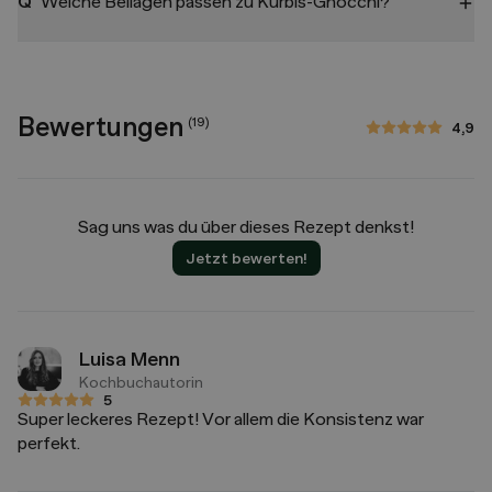
Q
Welche Beilagen passen zu Kürbis-Gnocchi?
Bewertungen
(
19
)
4,9
4,9 von 5 Sternen
Sag uns was du über dieses Rezept denkst!
Jetzt bewerten!
Luisa Menn
Kochbuchautorin
5
5 von 5 Sternen
Super leckeres Rezept! Vor allem die Konsistenz war
perfekt.