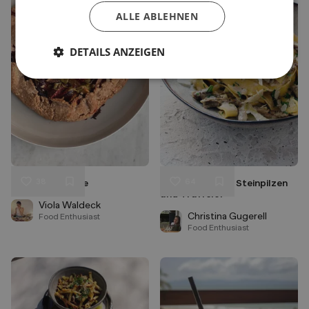
ALLE ABLEHNEN
DETAILS ANZEIGEN
38
64
Galette Violette
Pappardelle mit Steinpilzen
Liken
Liken
und Trüffelöl
Speichern
Speichern
Viola Waldeck
Christina Gugerell
Food Enthusiast
Food Enthusiast