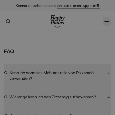
Kennst du schon unsere
Einkaufslisten-App? 🔥🛒
Suchen
Men
Startseite
FAQ
Q
Kann ich normales Mehl anstelle von Pizzamehl
verwenden?
Q
Wie lange kann ich den Pizzateig aufbewahren?