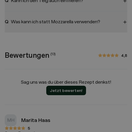
Q
Kann ich den Teig auch einfrieren?
Q
Was kann ich statt Mozzarella verwenden?
Bewertungen
(
13
)
4,8
4,8 von 5 Sternen
Sag uns was du über dieses Rezept denkst!
Jetzt bewerten!
Marita Haas
MH
5
5 von 5 Sternen