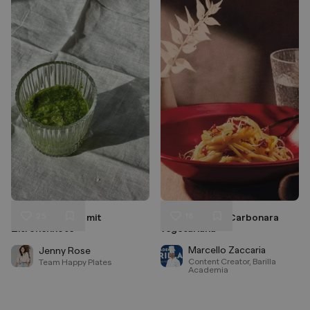
25
18
Basilkum-Pesto mit
Spaghetti alla Carbonara
Liken
Liken
Zitronennote
vegetariana
Speichern
Speichern
Marcello Zaccaria
Jenny Rose
Content Creator, Barilla
Team Happy Plates
Academia