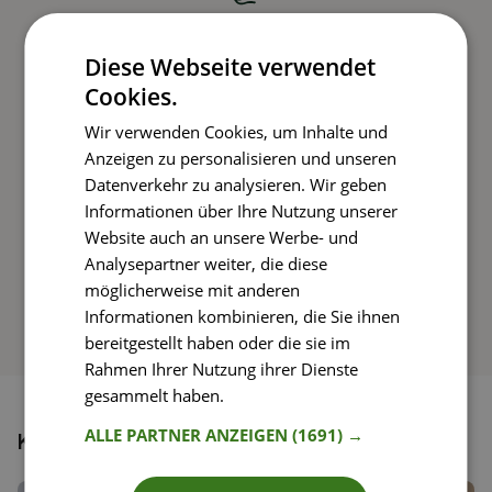
Kochen und Genießen
Diese Webseite verwendet
Cookies.
Rezepte mit einfachen Schritt-für-Schritt-
Wir verwenden Cookies, um Inhalte und
Anleitungen nachkochen
Anzeigen zu personalisieren und unseren
Datenverkehr zu analysieren. Wir geben
Informationen über Ihre Nutzung unserer
So funktioniert’s
Website auch an unsere Werbe- und
Analysepartner weiter, die diese
möglicherweise mit anderen
Informationen kombinieren, die Sie ihnen
bereitgestellt haben oder die sie im
Rahmen Ihrer Nutzung ihrer Dienste
gesammelt haben.
Weitere Informationen
ALLE PARTNER ANZEIGEN
(1691) →
Könnte dir auch gefallen