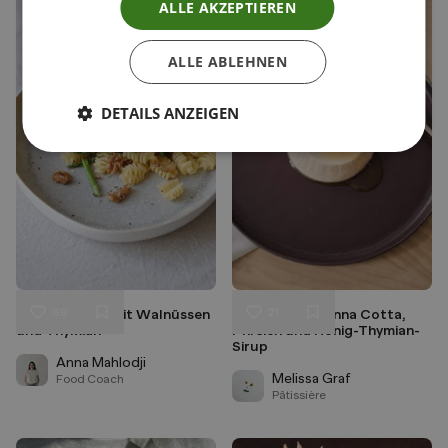
ALLE AKZEPTIEREN
ALLE ABLEHNEN
DETAILS ANZEIGEN
69
21
Spargelpasta mit Walnüssen
Buttermilch Panna Cotta,
Liken
Liken
und Thymian
Pfirsich und Honig-Thymian-
Speichern
Speichern
Sirup
Anna Mahlodji
Melissa Graf
Food Coach
Pâtissière