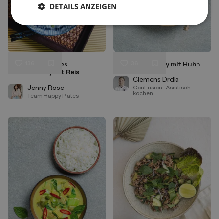
DETAILS ANZEIGEN
136
36
Schnelles veganes
Rotes Thai Curry mit Huhn
Liken
Liken
Gemüsecurry mit Reis
Speichern
Speichern
Clemens Drdla
Jenny Rose
ConFusion- Asiatisch
kochen
Team Happy Plates