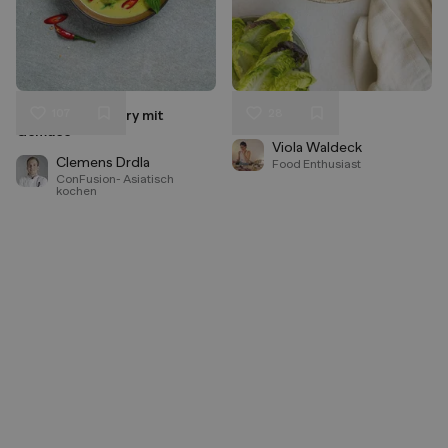
107
28
Grünes Thai Curry mit
Thai Beef Larb
Liken
Liken
Gemüse
Speichern
Speichern
Viola Waldeck
Clemens Drdla
Food Enthusiast
ConFusion- Asiatisch
kochen