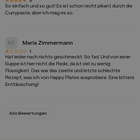
5
5 von 5 Sternen
So einfach und so gut! Es ist schon recht pikant durch die
Currypaste, aber ich mag es so.
Maria Zimmermann
MZ
1
1 von 5 Sternen
Hat leider nach nichts geschmeckt. So fad. Und von einer
Suppe ist hier nicht die Rede, da ist viel zu wenig
Flüssigkeit. Das war das zweite und letzte schlechte
Rezept, was ich von Happy Plates ausprobiere. Eine bittere
Enttäuschung!
Alle Bewertungen