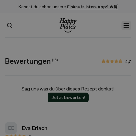
Kennst du schon unsere
Einkaufslisten-App? 🔥🛒
Suchen
Men
Startseite
Bewertungen
(
15
)
4,7
4,7 von 5 Sternen
Sag uns was du über dieses Rezept denkst!
Jetzt bewerten!
Eva Erlach
EE