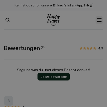
Kennst du schon unsere
Einkaufslisten-App? 🔥🛒
Suchen
Men
Startseite
Bewertungen
(
15
)
4,9
4,9 von 5 Sternen
Sag uns was du über dieses Rezept denkst!
Jetzt bewerten!
A