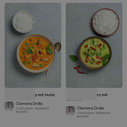
36
107
Rotes Thai Curry mit Huhn
Grünes Thai Curry mit
Liken
Liken
Gemüse
Speichern
Speichern
Clemens Drdla
Clemens Drdla
ConFusion- Asiatisch
kochen
ConFusion- Asiatisch
kochen