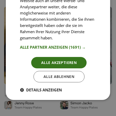
Website auch an unsere Werbe- und
Analysepartner weiter, die diese
möglicherweise mit anderen
Informationen kombinieren, die Sie ihnen
bereitgestellt haben oder die sie im
Rahmen Ihrer Nutzung ihrer Dienste
gesammelt haben.
Weitere Informationen
ALLE PARTNER ANZEIGEN
(1691) →
ALLE AKZEPTIEREN
ALLE ABLEHNEN
DETAILS ANZEIGEN
136
137
Schnelles veganes
Scharfe Thai Curry
Liken
Liken
Gemüsecurry mit Reis
Nudelsuppe
Speichern
Speichern
Jenny Rose
Simon Jacko
Team Happy Plates
Team Happy Plates