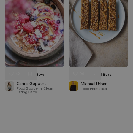
42
96
Pink Breakfast-Bowl
Peanut Oatmeal Bars
Liken
Liken
Speichern
Speichern
Carina Geppert
Michael Urban
Food Bloggerin, Clean
Food Enthusiast
Eating Carry