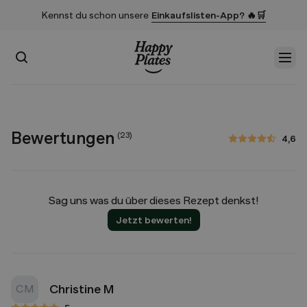
Kennst du schon unsere
Einkaufslisten-App? 🔥🛒
Suchen
Men
Startseite
Bewertungen
(
23
)
4,6
4,6 von 5 Sternen
Sag uns was du über dieses Rezept denkst!
Jetzt bewerten!
Christine M
CM