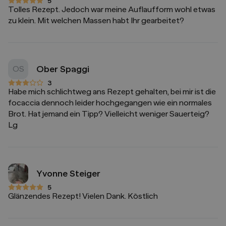
5
5 von 5 Sternen
Tolles Rezept. Jedoch war meine Auflaufform wohl etwas
zu klein. Mit welchen Massen habt Ihr gearbeitet?
Ober Spaggi
OS
3
3 von 5 Sternen
Habe mich schlichtweg ans Rezept gehalten, bei mir ist die
focaccia dennoch leider hochgegangen wie ein normales
Brot. Hat jemand ein Tipp? Vielleicht weniger Sauerteig?
Lg
Yvonne Steiger
5
5 von 5 Sternen
Glänzendes Rezept! Vielen Dank. Köstlich