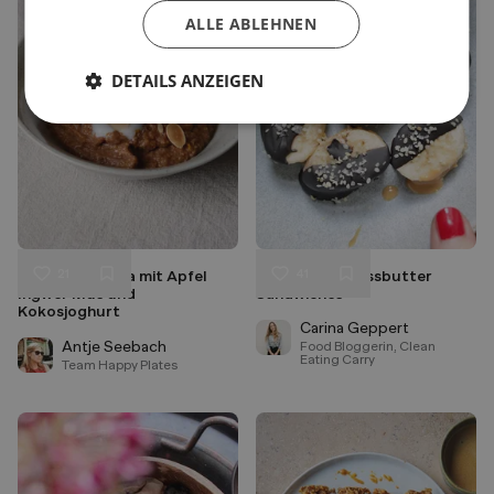
ALLE ABLEHNEN
DETAILS ANZEIGEN
21
41
Schoko Polenta mit Apfel
Bananen Erdnussbutter
Liken
Liken
Ingwer Mus und
Sandwiches
Speichern
Speichern
Kokosjoghurt
Carina Geppert
Antje Seebach
Food Bloggerin, Clean
Eating Carry
Team Happy Plates