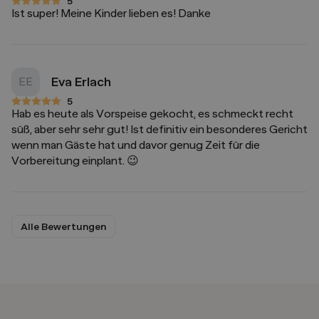
5
5 von 5 Sternen
Ist super! Meine Kinder lieben es! Danke
Eva Erlach
EE
5
5 von 5 Sternen
Hab es heute als Vorspeise gekocht, es schmeckt recht
süß, aber sehr sehr gut! Ist definitiv ein besonderes Gericht
wenn man Gäste hat und davor genug Zeit für die
Vorbereitung einplant. 😉
Alle Bewertungen