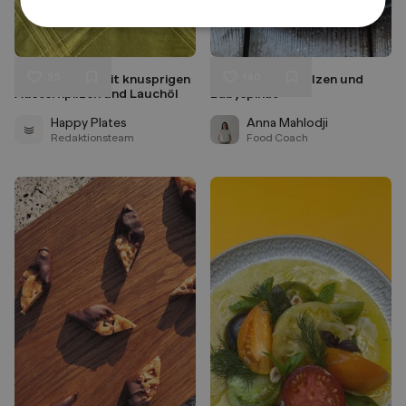
25
140
Lauch-Suppe mit knusprigen
Tagliatelle mit Pilzen und
Liken
Liken
Austernpilzen und Lauchöl
Babyspinat
Speichern
Speichern
Happy Plates
Anna Mahlodji
Redaktionsteam
Food Coach