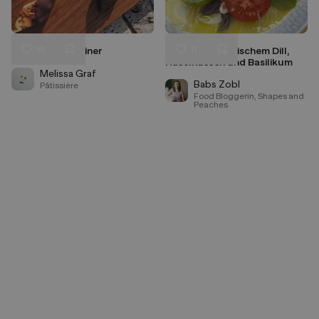
16
17
Weiche Florentiner
Tomaten mit frischem Dill,
Liken
Liken
Haselnüssen und Basilikum
Speichern
Speichern
Melissa Graf
Babs Zobl
Pâtissière
Food Bloggerin, Shapes and
Peaches