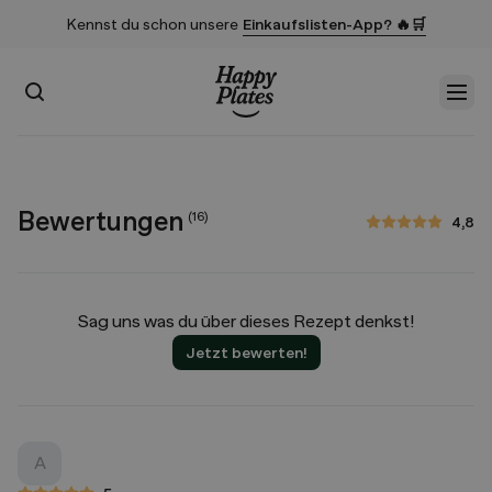
Kennst du schon unsere
Einkaufslisten-App? 🔥🛒
Suchen
Men
Startseite
Bewertungen
(
16
)
4,8
4,8 von 5 Sternen
Sag uns was du über dieses Rezept denkst!
Jetzt bewerten!
A