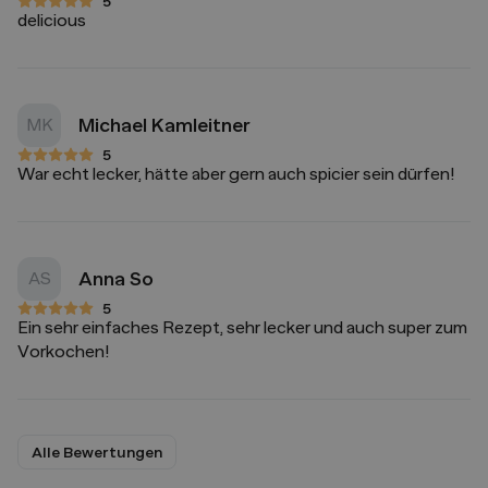
5
5 von 5 Sternen
delicious
Michael Kamleitner
MK
5
5 von 5 Sternen
War echt lecker, hätte aber gern auch spicier sein dürfen!
Anna So
AS
5
5 von 5 Sternen
Ein sehr einfaches Rezept, sehr lecker und auch super zum
Vorkochen!
Alle Bewertungen