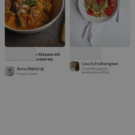
37
14
Melanzani Tikka Masala mit
Tofu-Scramble
Liken
Liken
Marillen und Mandelreis
Speichern
Speichern
Lisa Schoißengeier
Anna Mahlodji
Food Bloggerin,
preferenceoflisa
Food Coach