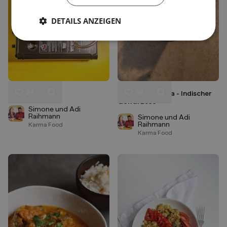
DETAILS ANZEIGEN
24
39
Dal Tadka
Iced Chai Masala - Indischer
Liken
Liken
Gewürztee
Speichern
Speichern
Simone und Adi
Raihmann
Simone und Adi
Raihmann
Karma Food
Karma Food