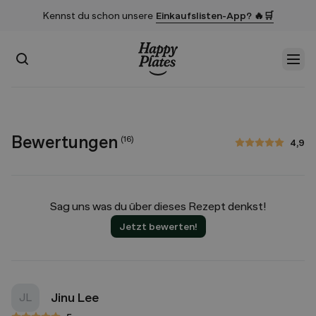
Kennst du schon unsere
Einkaufslisten-App? 🔥🛒
Suchen
Men
Startseite
Bewertungen
(
16
)
4,9
4,9 von 5 Sternen
Sag uns was du über dieses Rezept denkst!
Jetzt bewerten!
Jinu Lee
JL