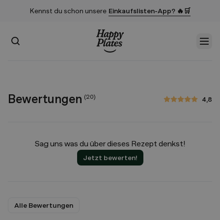
Kennst du schon unsere
Einkaufslisten-App? 🔥🛒
Suchen
Men
Startseite
Bewertungen
(
20
)
4,8
4,8 von 5 Sternen
Sag uns was du über dieses Rezept denkst!
Jetzt bewerten!
Alle Bewertungen