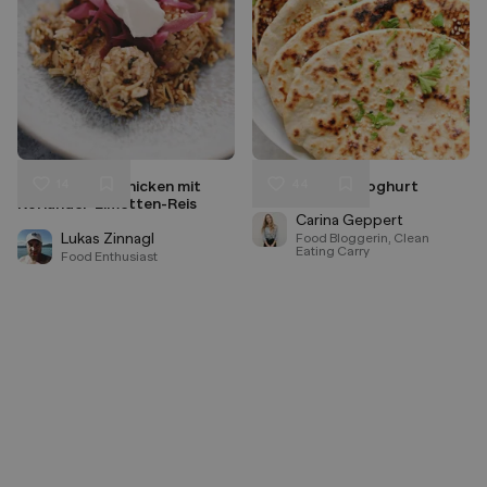
14
44
Indian spiced Chicken mit
Naan Brot mit Joghurt
Liken
Liken
Koriander-Limetten-Reis
Speichern
Speichern
Carina Geppert
Lukas Zinnagl
Food Bloggerin, Clean
Eating Carry
Food Enthusiast