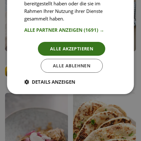
bereitgestellt haben oder die sie im
Rahmen Ihrer Nutzung ihrer Dienste
gesammelt haben.
Weitere Informationen
ALLE PARTNER ANZEIGEN
(1691) →
ALLE AKZEPTIEREN
171
18
Vegetarisches Linsencurry
Cremiges veganes Tikka
Liken
Liken
Masala
Speichern
Speichern
ALLE ABLEHNEN
Michael Urban
Guillermo Seis
Food Enthusiast
Team Happy Plates
DETAILS ANZEIGEN