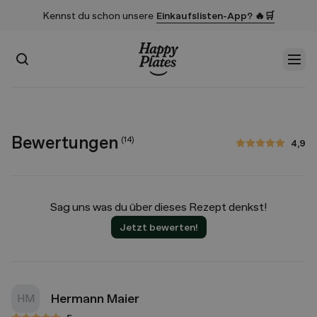
Kennst du schon unsere
Einkaufslisten-App? 🔥🛒
Suchen
Men
Startseite
Bewertungen
(
14
)
4,9
4,9 von 5 Sternen
Sag uns was du über dieses Rezept denkst!
Jetzt bewerten!
Hermann Maier
HM