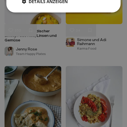
DETAILS ANZEIGEN
252
24
Kitchari - Ayurvedischer
Dal Tadka
Liken
Liken
Eintopf aus Reis, Linsen und
Speichern
Speichern
Simone und Adi
Gemüse
Raihmann
Karma Food
Jenny Rose
Team Happy Plates