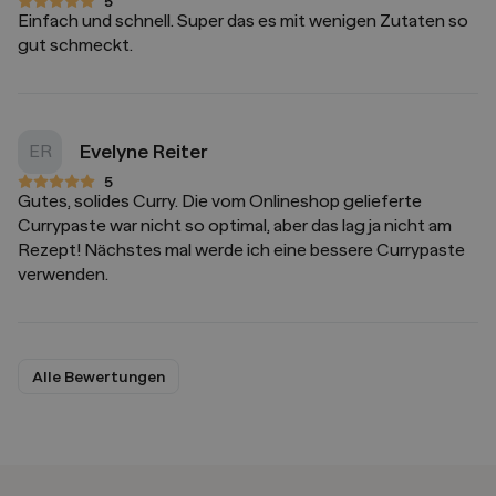
5
5 von 5 Sternen
Einfach und schnell. Super das es mit wenigen Zutaten so
gut schmeckt.
Evelyne Reiter
ER
5
5 von 5 Sternen
Gutes, solides Curry. Die vom Onlineshop gelieferte
Currypaste war nicht so optimal, aber das lag ja nicht am
Rezept! Nächstes mal werde ich eine bessere Currypaste
verwenden.
Alle Bewertungen