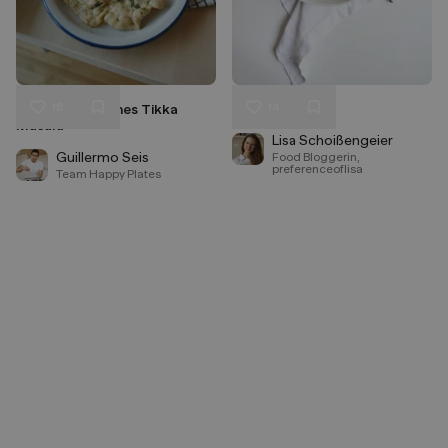
18
14
Cremiges veganes Tikka
Tofu-Scramble
Liken
Liken
Masala
Speichern
Speichern
Lisa Schoißengeier
Guillermo Seis
Food Bloggerin,
preferenceoflisa
Team Happy Plates