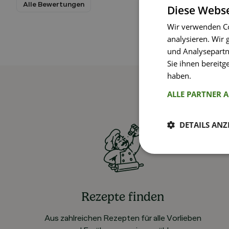
Alle Bewertungen
Diese Webse
Wir verwenden Co
analysieren. Wir
und Analysepartn
Sie ihnen bereitg
haben.
Weitere I
ALLE PARTNER 
DETAILS ANZ
Rezepte finden
Aus zahlreichen Rezepten für alle Vorlieben