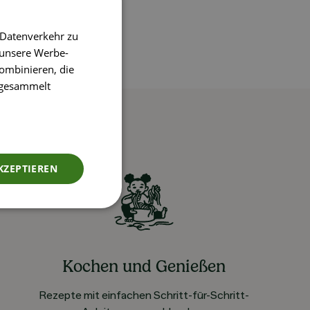
 Datenverkehr zu
 unsere Werbe-
ombinieren, die
e gesammelt
KZEPTIEREN
Kochen und Genießen
Rezepte mit einfachen Schritt-für-Schritt-