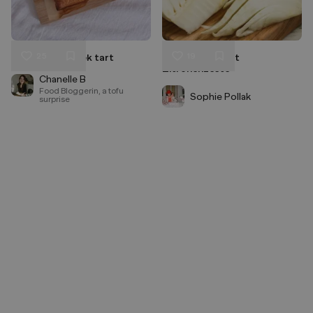
25
19
Zucchini and leek tart
Fenchelsalat mit
Liken
Liken
Zitronenzeste
Speichern
Speichern
Chanelle B
Food Bloggerin, a tofu
Sophie Pollak
surprise