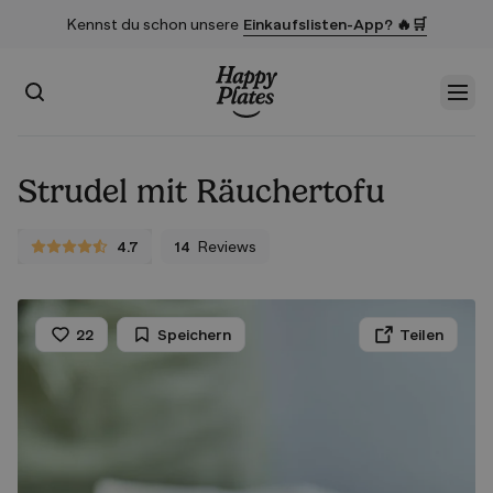
Kennst du schon unsere
Einkaufslisten-App? 🔥🛒
Suchen
Men
Startseite
Strudel mit Räuchertofu
4.7
14
Reviews
4.7 von 5 Sternen
22
Speichern
Teilen
Liken