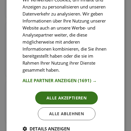
würfeln. Tofu 1 cm groß würfeln und
Anzeigen zu personalisieren und unseren
getrocknete Tomaten in Scheiben schneiden.
Datenverkehr zu analysieren. Wir geben
Informationen über Ihre Nutzung unserer
Website auch an unsere Werbe- und
Schritt
3
/
4
Analysepartner weiter, die diese
Zwiebel und Knoblauch in Öl ( Öl der eingelegten
möglicherweise mit anderen
Tomaten verwenden) anbraten. Tofu für 2-3
Informationen kombinieren, die Sie ihnen
Minuten mitbraten. Getrocknete Tomaten und
bereitgestellt haben oder die sie im
gewaschenen Babyspinat hinzufügen und nur
Rahmen Ihrer Nutzung ihrer Dienste
mehr kurz durchschwenken. Mit Salz und Pfeffer
gesammelt haben.
Weitere Informationen
abschmecken.
ALLE PARTNER ANZEIGEN
(1691) →
Schritt
4
/
4
Blätterteig ausrollen, füllen und einschlagen. Mit
ALLE AKZEPTIEREN
etwas Öl einpinseln und nach
Packungsanleitung im Ofen backen. Auf Tellern
ALLE ABLEHNEN
anrichten und servieren.
DETAILS ANZEIGEN