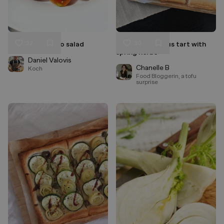
22
30
Summer Tomato salad
Vegan asparagus tart with
Liken
Liken
spring herbs
Speichern
Speichern
Daniel Valovis
Chanelle B
Koch
Food Bloggerin, a tofu
surprise