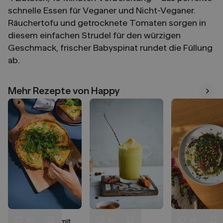
schnelle Essen für Veganer und Nicht-Veganer.
Räuchertofu und getrocknete Tomaten sorgen in
diesem einfachen Strudel für den würzigen
Geschmack, frischer Babyspinat rundet die Füllung
ab.
Mehr Rezepte von Happy
Mehr
46
41
39
Vegane Quiche mit
Kurkuma Latte
Geröstete Aub