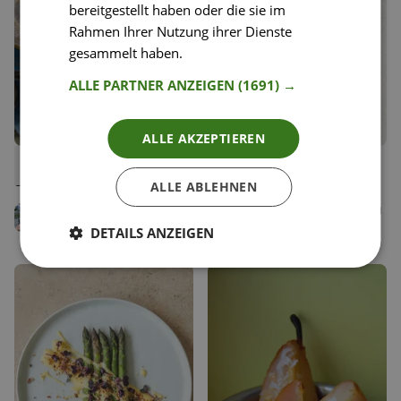
bereitgestellt haben oder die sie im
Rahmen Ihrer Nutzung ihrer Dienste
gesammelt haben.
Weitere Informationen
ALLE PARTNER ANZEIGEN
(1691) →
ALLE AKZEPTIEREN
23
22
Halbflüssiger
Mohn-Butter Kekse
Liken
Liken
Schokoladenkuchen
Speichern
Speichern
ALLE ABLEHNEN
Babs Zobl
Vanessa Amenta
Food Bloggerin, Shapes and
Peaches
Diätologin
DETAILS ANZEIGEN