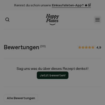
Kennst du schon unsere
Einkaufslisten-App? 🔥🛒
Suchen
Men
Startseite
Bewertungen
(
20
)
4,9
4,9 von 5 Sternen
Sag uns was du über dieses Rezept denkst!
Jetzt bewerten!
Alle Bewertungen