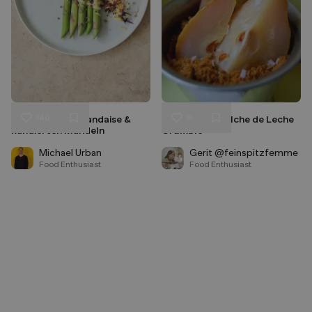
140
6
Spargel mit Hollandaise &
Salzbirne in Dulche de Leche
Liken
Liken
kandierten Mandeln
Crumble
Speichern
Speichern
Michael Urban
Gerit @feinspitzfemme
Food Enthusiast
Food Enthusiast