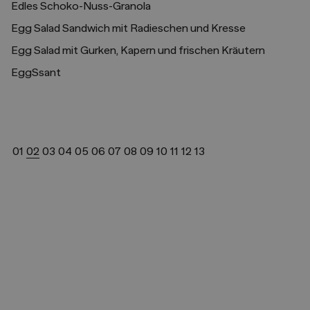
Edles Schoko-Nuss-Granola
Egg Salad Sandwich mit Radieschen und Kresse
Egg Salad mit Gurken, Kapern und frischen Kräutern
EggSsant
01
02
03
04
05
06
07
08
09
10
11
12
13