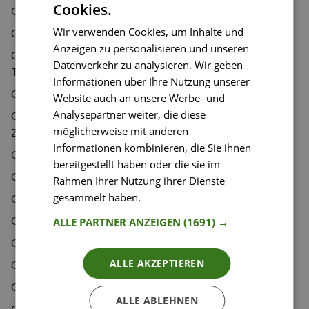
Cookies.
Cremige Kürbis-Pasta
Wir verwenden Cookies, um Inhalte und
Cremige One-Pot-Pasta
Anzeigen zu personalisieren und unseren
Cremige Pastinakensuppe mit Haselnusskrokant und
Datenverkehr zu analysieren. Wir geben
Thymianöl
Informationen über Ihre Nutzung unserer
Cremige Pilze auf geröstetem Brot
Website auch an unsere Werbe- und
Analysepartner weiter, die diese
Cremige Polenta mit Spargel, Frühlingsgemüse,
möglicherweise mit anderen
Ziegenkäse und Chiliwurst
Informationen kombinieren, die Sie ihnen
Cremige Tahini Spargel Pasta
bereitgestellt haben oder die sie im
Cremiger Hummus selbstgemacht
Rahmen Ihrer Nutzung ihrer Dienste
gesammelt haben.
Weitere Informationen
Cremiger Milchreis mit lauwarmem Beerenkompott
Cremiger Pasta-Auflauf mit Tomaten und Mozzarella
ALLE PARTNER ANZEIGEN
(1691) →
Cremiges Birnen-Ricotta-Risotto
ALLE AKZEPTIEREN
Cremiges veganes Tikka Masala
Crispy Chicken mit Chilimais und Sriracha- Dip
ALLE ABLEHNEN