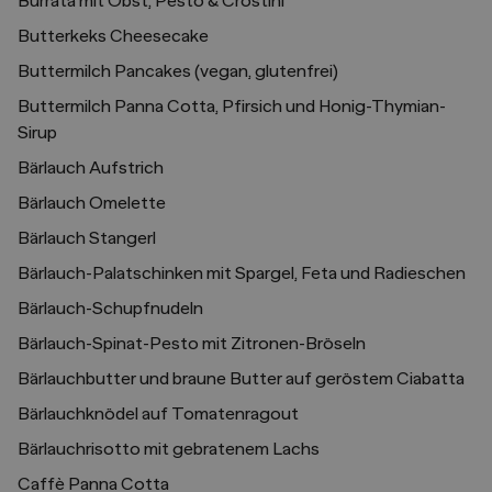
Burrata mit Obst, Pesto & Crostini
Butterkeks Cheesecake
Buttermilch Pancakes (vegan, glutenfrei)
Buttermilch Panna Cotta, Pfirsich und Honig-Thymian-
Sirup
Bärlauch Aufstrich
Bärlauch Omelette
Bärlauch Stangerl
Bärlauch-Palatschinken mit Spargel, Feta und Radieschen
Bärlauch-Schupfnudeln
Bärlauch-Spinat-Pesto mit Zitronen-Bröseln
Bärlauchbutter und braune Butter auf geröstem Ciabatta
Bärlauchknödel auf Tomatenragout
Bärlauchrisotto mit gebratenem Lachs
Caffè Panna Cotta