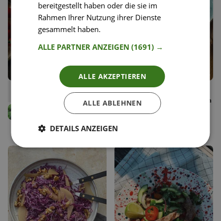
bereitgestellt haben oder die sie im
Rahmen Ihrer Nutzung ihrer Dienste
gesammelt haben.
Weitere Informationen
ALLE PARTNER ANZEIGEN
(1691) →
ALLE AKZEPTIEREN
12
36
Lahmacun
Quinoa-Salat mit
Liken
Liken
Zitronenhuhn und Gremolata
Speichern
Speichern
ALLE ABLEHNEN
Cornelia Seirer
Anna Mahlodji
Food Bloggerin
Food Coach
DETAILS ANZEIGEN