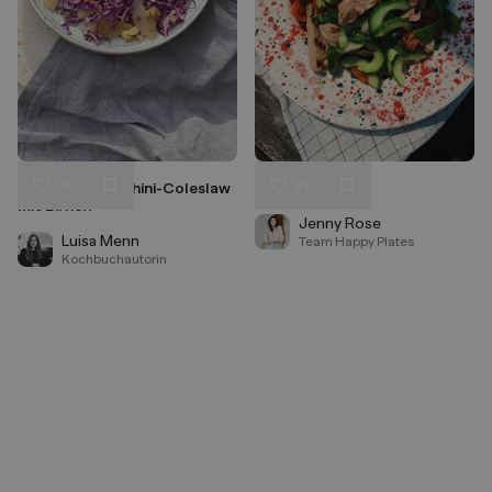
57
97
Winterlicher Tahini-Coleslaw
Thai Beef Salad
Liken
Liken
mit Birnen
Speichern
Speichern
Jenny Rose
Luisa Menn
Team Happy Plates
Kochbuchautorin