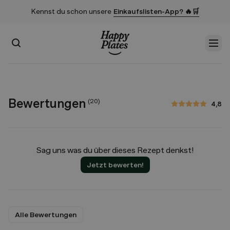
Kennst du schon unsere
Einkaufslisten-App? 🔥🛒
Suchen
Men
Startseite
Bewertungen
(
20
)
4,8
4,8 von 5 Sternen
Sag uns was du über dieses Rezept denkst!
Jetzt bewerten!
Alle Bewertungen