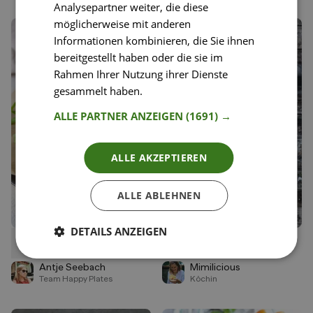
Analysepartner weiter, die diese
möglicherweise mit anderen
Informationen kombinieren, die Sie ihnen
bereitgestellt haben oder die sie im
Rahmen Ihrer Nutzung ihrer Dienste
gesammelt haben.
Weitere Informationen
ALLE PARTNER ANZEIGEN
(1691) →
ALLE AKZEPTIEREN
ALLE ABLEHNEN
DETAILS ANZEIGEN
26
23
Veganer Pesto Burger
No-Knead Roggenbrot
Liken
Liken
Speichern
Speichern
Antje Seebach
Mimilicious
Team Happy Plates
Köchin