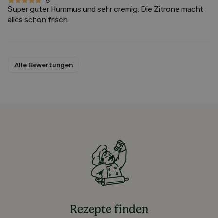
5
5 von 5 Sternen
Super guter Hummus und sehr cremig. Die Zitrone macht
alles schön frisch
Alle Bewertungen
Rezepte finden