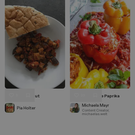
3
23
Melanzaniragout
Vegane Gefüllte Paprika
Liken
Liken
Speichern
Speichern
Michaela Mayr
Pia Holter
Content Creator,
michaelas.welt