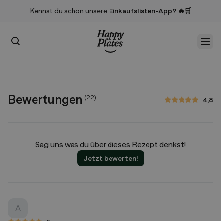
Kennst du schon unsere
Einkaufslisten-App? 🔥🛒
Suchen
Men
Startseite
Bewertungen
(
22
)
4,8
4,8 von 5 Sternen
Sag uns was du über dieses Rezept denkst!
Jetzt bewerten!
A