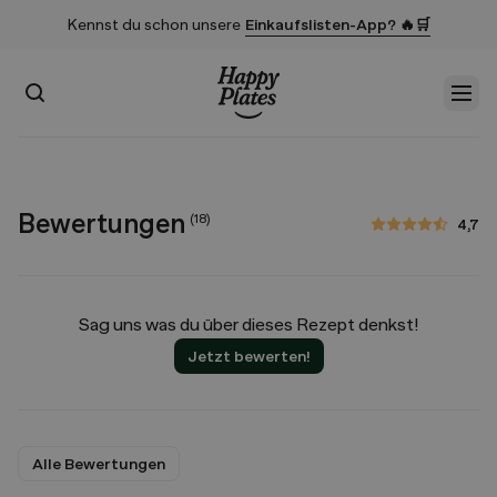
Kennst du schon unsere
Einkaufslisten-App? 🔥🛒
Suchen
Men
Startseite
Bewertungen
(
18
)
4,7
4,7 von 5 Sternen
Sag uns was du über dieses Rezept denkst!
Jetzt bewerten!
Alle Bewertungen