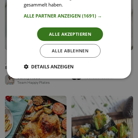
gesammelt haben.
Weitere Informationen
ALLE PARTNER ANZEIGEN
(1691) →
ALLE AKZEPTIEREN
ALLE ABLEHNEN
147
52
Luftige Spinatnockerl mit
Süßkartoffel mit
Liken
Liken
Haselnussbutter und
Erbsenhummus
Speichern
Speichern
DETAILS ANZEIGEN
Schmortomaten
Luisa Menn
Jenny Rose
Kochbuchautorin
Team Happy Plates