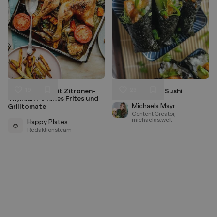
19
23
Plattes Huhn mit Zitronen-
Vegane Temaki-Sushi
Liken
Liken
Thymian Pommes Frites und
Speichern
Speichern
Michaela Mayr
Grilltomate
Content Creator,
michaelas.welt
Happy Plates
Redaktionsteam