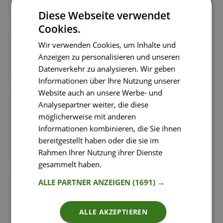
Die geschälte Banane darauf legen und einrollen.
Diese Webseite verwendet
Cookies.
Schritt
2
/
4
Wir verwenden Cookies, um Inhalte und
Die Tortillarolle in kleine Stücke schneiden, und
Anzeigen zu personalisieren und unseren
auf schöne Spießchen geben, sodass sie gut in
Datenverkehr zu analysieren. Wir geben
der Jausenbox Platz finden.
Informationen über Ihre Nutzung unserer
Website auch an unsere Werbe- und
Analysepartner weiter, die diese
Schritt
3
/
4
möglicherweise mit anderen
Das Gemüse waschen. Die Karotte & 1/4 der
Informationen kombinieren, die Sie ihnen
Kohlrabi schälen und mit einem Wellenschneider
bereitgestellt haben oder die sie im
in Sticks schneiden. Das Radieschen vierteln.
Rahmen Ihrer Nutzung ihrer Dienste
Alles in die Jausenbox packen.
gesammelt haben.
Weitere Informationen
ALLE PARTNER ANZEIGEN
(1691) →
Schritt
4
/
4
Die Orange auspressen und in eine kleine
Glasflasche (rd. 100 ml) füllen. Zur Jause dazu
ALLE AKZEPTIEREN
packen.