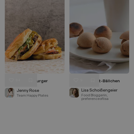
64
9
Smash Cheeseburger
Kakao-Joghurt-Bällchen
Liken
Liken
Speichern
Speichern
Lisa Schoißengeier
Jenny Rose
Food Bloggerin,
Team Happy Plates
preferenceoflisa