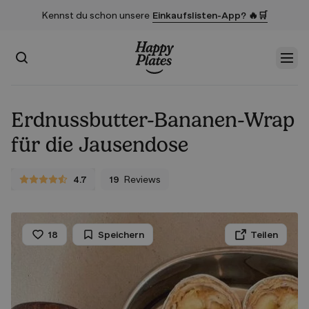
Kennst du schon unsere
Einkaufslisten-App? 🔥🛒
Suchen
Men
Startseite
Erdnussbutter-Bananen-Wrap
für die Jausendose
4.7
19
Reviews
4.7 von 5 Sternen
18
Speichern
Teilen
Liken