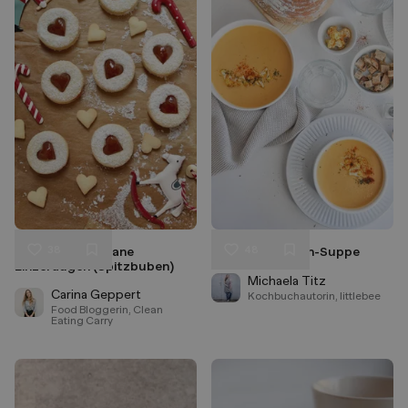
38
48
Zuckerfreie vegane
Karfiol-Karotten-Suppe
Liken
Liken
Linzeraugen (Spitzbuben)
Speichern
Speichern
Michaela Titz
Carina Geppert
Kochbuchautorin, littlebee
Food Bloggerin, Clean
Eating Carry