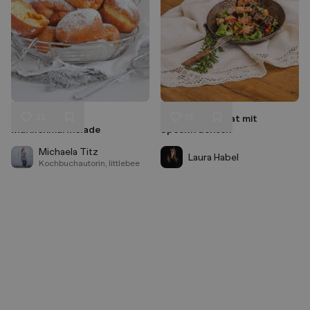
22
15
Krapfen mit
Grillgemüsesalat mit
Liken
Liken
Marillenmarmelade
Speckfrüchten
Speichern
Speichern
Michaela Titz
Laura Habel
Kochbuchautorin, littlebee