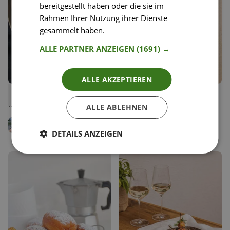
bereitgestellt haben oder die sie im
Rahmen Ihrer Nutzung ihrer Dienste
gesammelt haben.
Weitere Informationen
ALLE PARTNER ANZEIGEN
(1691) →
ALLE AKZEPTIEREN
96
74
Brokkoli-Dinkel-Salat mit
Cremiger Milchreis mit
Liken
Liken
Mandeln und Bergkäse
lauwarmem Beerenkompott
Speichern
Speichern
ALLE ABLEHNEN
Vanessa Amenta
Jenny Rose
Diätologin
Team Happy Plates
DETAILS ANZEIGEN