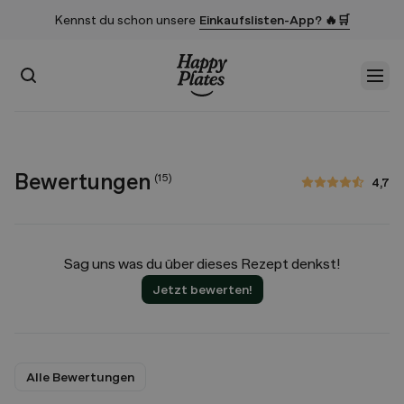
Kennst du schon unsere
Einkaufslisten-App? 🔥🛒
Suchen
Men
Startseite
Bewertungen
(
15
)
4,7
4,7 von 5 Sternen
Sag uns was du über dieses Rezept denkst!
Jetzt bewerten!
Alle Bewertungen