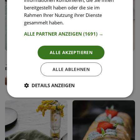
Informationen kombinieren, die Sie ihnen
bereitgestellt haben oder die sie im
Rahmen Ihrer Nutzung ihrer Dienste
gesammelt haben.
Weitere Informationen
ALLE PARTNER ANZEIGEN
(1691) →
ALLE AKZEPTIEREN
49
41
Rindslungenbraten in
Vanillekipferl mit
Liken
Liken
Senfrahmsauce mit
Vollkornmehl
Speichern
Speichern
Butternudeln und Cranberry
ALLE ABLEHNEN
Sauce
Jenny Rose
Doris Rose
Team Happy Plates
Creative Director Jones
DETAILS ANZEIGEN
Fashion