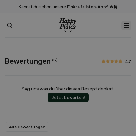
Kennst du schon unsere
Einkaufslisten-App? 🔥🛒
Suchen
Men
Startseite
Bewertungen
(
17
)
4,7
4,7 von 5 Sternen
Sag uns was du über dieses Rezept denkst!
Jetzt bewerten!
Alle Bewertungen