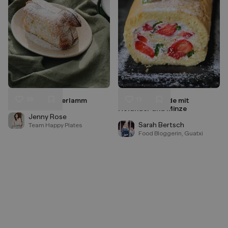
38
13
Klassisches Osterlamm
Erdbeer-Roulade mit
Liken
Liken
Holunder und Minze
Speichern
Speichern
Jenny Rose
Sarah Bertsch
Team Happy Plates
Food Bloggerin, Guatxi