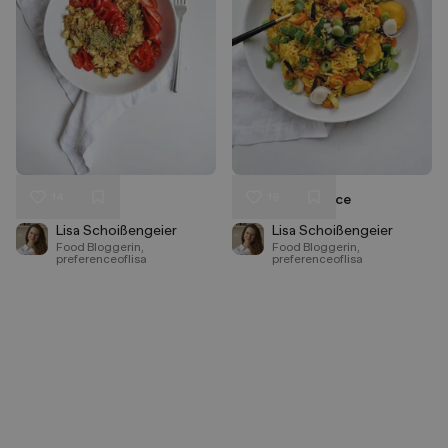
14
19
Tofu-Scramble
Curry Spiced Rice
Liken
Liken
Speichern
Speichern
Lisa Schoißengeier
Lisa Schoißengeier
Food Bloggerin,
Food Bloggerin,
preferenceoflisa
preferenceoflisa