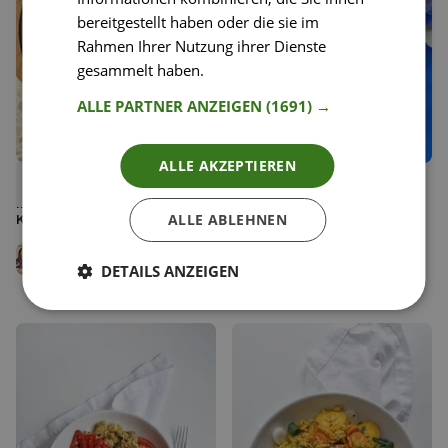
bereitgestellt haben oder die sie im
Rahmen Ihrer Nutzung ihrer Dienste
gesammelt haben.
Weitere Informationen
ALLE PARTNER ANZEIGEN
(1691) →
ALLE AKZEPTIEREN
261
15
Schnelles Aloo Gobi -
Korma Tofu Pilz Curry
Liken
Liken
Indisches Süßkartoffel-
Speichern
Speichern
ALLE ABLEHNEN
Simone und Adi
Karfiol-Curry
Raihmann
Simone und Adi
Karma Food
Raihmann
DETAILS ANZEIGEN
Karma Food