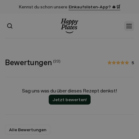
Kennst du schon unsere
Einkaufslisten-App? 🔥🛒
Suchen
Men
Startseite
Bewertungen
(
22
)
5
5 von 5 Sternen
Sag uns was du über dieses Rezept denkst!
Jetzt bewerten!
Alle Bewertungen