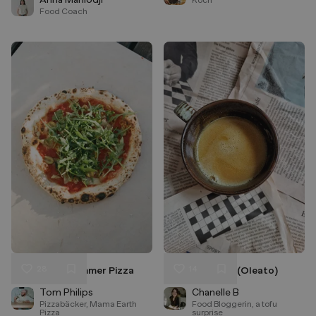
Koch
Food Coach
28
14
Cheeseless Summer Pizza
Olive oil coffee (Oleato)
Liken
Liken
Speichern
Speichern
Tom Philips
Chanelle B
Pizzabäcker, Mama Earth
Food Bloggerin, a tofu
Pizza
surprise