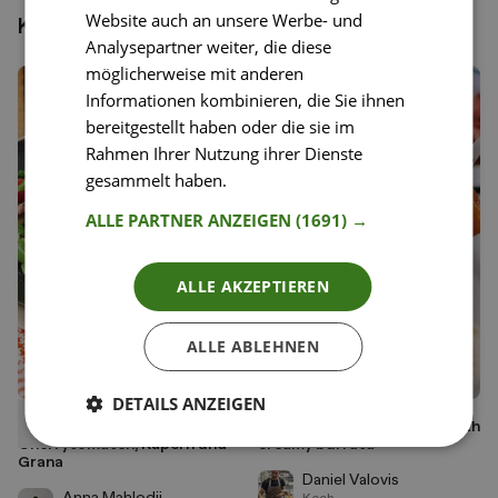
Website auch an unsere Werbe- und
Könnte dir auch gefallen
Analysepartner weiter, die diese
möglicherweise mit anderen
Informationen kombinieren, die Sie ihnen
bereitgestellt haben oder die sie im
Rahmen Ihrer Nutzung ihrer Dienste
gesammelt haben.
Weitere Informationen
ALLE PARTNER ANZEIGEN
(1691) →
ALLE AKZEPTIEREN
ALLE ABLEHNEN
DETAILS ANZEIGEN
45
24
Tagliata auf Rucola mit
Confit Marille ( Apricots) with
Liken
Liken
Cherrytomaten, Kapern und
creamy burrata
Speichern
Speichern
Grana
Daniel Valovis
Anna Mahlodji