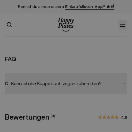
Kennst du schon unsere
Einkaufslisten-App? 🔥🛒
Suchen
Men
Startseite
FAQ
Q
Kann ich die Suppe auch vegan zubereiten?
Bewertungen
(
11
)
4,8
4,8 von 5 Sternen