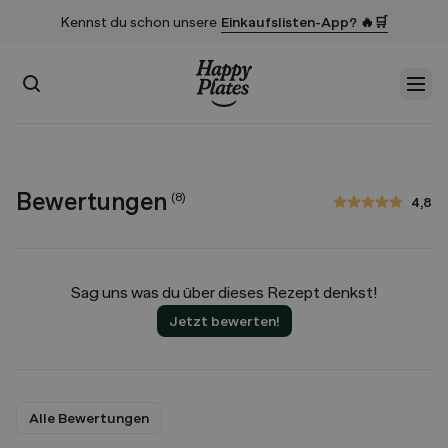
Kennst du schon unsere
Einkaufslisten-App? 🔥🛒
Suchen
Men
Startseite
Bewertungen
(
8
)
4,8
4,8 von 5 Sternen
Sag uns was du über dieses Rezept denkst!
Jetzt bewerten!
Alle Bewertungen