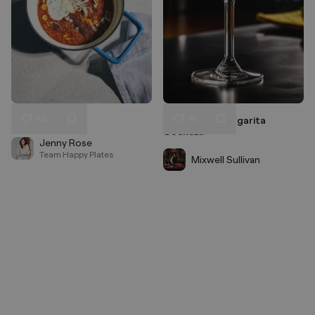
68
51
Chili con Carne
Klassischer Margarita
Liken
Liken
Cocktail
Speichern
Speichern
Jenny Rose
Team Happy Plates
Mixwell Sullivan