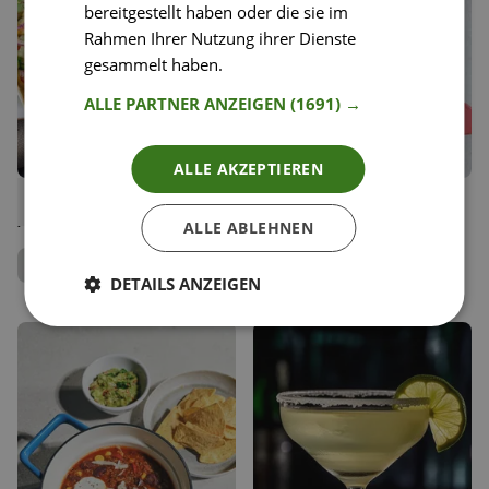
bereitgestellt haben oder die sie im
Rahmen Ihrer Nutzung ihrer Dienste
gesammelt haben.
Weitere Informationen
ALLE PARTNER ANZEIGEN
(1691) →
ALLE AKZEPTIEREN
67
14
Chicken Tacos mit Limetten-
Tortillas & Tacos mit
Liken
Liken
Ananas-Salsa
Faschiertem
Speichern
Speichern
ALLE ABLEHNEN
Anna Mahlodji
Magda Wagner
Food Coach
DETAILS ANZEIGEN