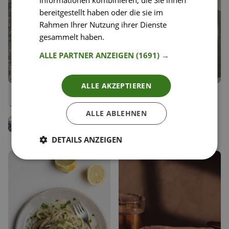
Informationen kombinieren, die Sie ihnen
bereitgestellt haben oder die sie im
Rahmen Ihrer Nutzung ihrer Dienste
gesammelt haben.
Weitere Informationen
ALLE PARTNER ANZEIGEN
(1691) →
ALLE AKZEPTIEREN
12
99
Focaccia mit Basilikum-
Mediterraner Nudelsalat
Liken
Liken
Olivenöl
Speichern
Speichern
Jenny Rose
ALLE ABLEHNEN
Team Happy Plates
Noah Karl Collado
DETAILS ANZEIGEN