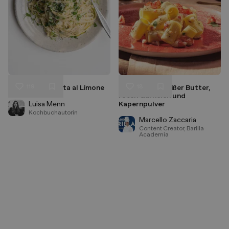
119
18
10-Minuten-Pasta al Limone
Rigatoni mit weißer Butter,
Liken
Liken
roten Garnelen und
Speichern
Speichern
Luisa Menn
Kapernpulver
Kochbuchautorin
Marcello Zaccaria
Content Creator, Barilla
Academia