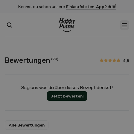
Kennst du schon unsere
Einkaufslisten-App? 🔥🛒
Suchen
Men
Startseite
Bewertungen
(
20
)
4,9
4,9 von 5 Sternen
Sag uns was du über dieses Rezept denkst!
Jetzt bewerten!
Alle Bewertungen