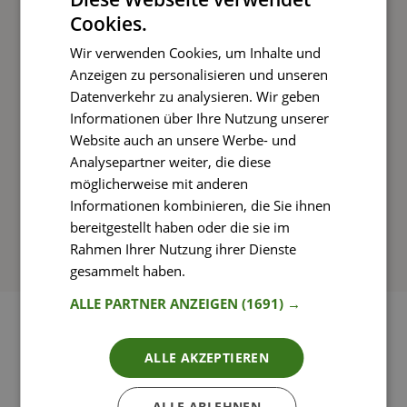
Cookies.
Kochen und Genießen
Wir verwenden Cookies, um Inhalte und
Rezepte mit einfachen Schritt-für-Schritt-
Anzeigen zu personalisieren und unseren
Anleitungen nachkochen
Datenverkehr zu analysieren. Wir geben
Informationen über Ihre Nutzung unserer
Website auch an unsere Werbe- und
Analysepartner weiter, die diese
So funktioniert’s
möglicherweise mit anderen
Informationen kombinieren, die Sie ihnen
bereitgestellt haben oder die sie im
Rahmen Ihrer Nutzung ihrer Dienste
gesammelt haben.
Weitere Informationen
ALLE PARTNER ANZEIGEN
(1691) →
ALLE AKZEPTIEREN
ALLE ABLEHNEN